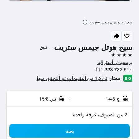
صور لـ سيج هوتل جيمس ستريت
سيج هوتل جيمس ستريت
فندق
4 نجوم
بريسبان، أستراليا
+61 732 223 111
ممتاز
1,976 من التقييمات تم التحقق منها
8.0
ج 14/8
-
س 15/8
2 من الضيوف، غرفة واحدة
بحث