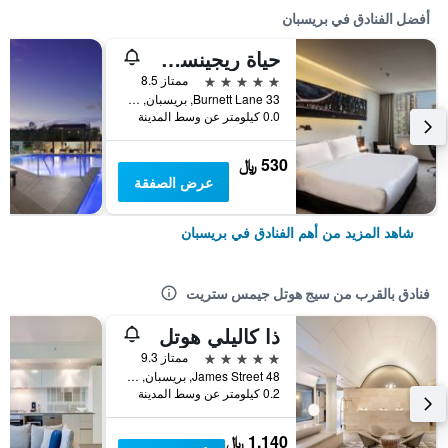
أفضل الفنادق في بريسبان
حياة ريجينسي بريباين
5 نجوم
ممتاز 8.5
33 Burnett Lane, بريسبان, QLD, أستراليا
0.0 كيلومتر عن وسط المدينة
530 ﷼
عرض الصفقة
شاهد المزيد من أهم الفنادق في بريسبان
فنادق بالقرب من سيج هوتل جيمس ستريت
ذا كاليلي هوتل
5 نجوم
ممتاز 9.3
48 James Street, بريسبان, QLD, أستراليا
0.2 كيلومتر عن وسط المدينة
1,140 ﷼