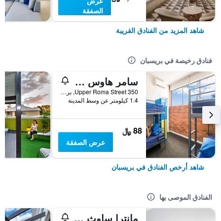
عرض
الصفقة
شاهد المزيد من الفنادق القريبة
فنادق رخيصة في بريسبان
سامر هاوس بريسباين - هوستل
350 Upper Roma Street, بريسبان, QLD, أستراليا
1.4 كيلومتر عن وسط المدينة
88 ﷼
عرض الصفقة
شاهد أرخص الفنادق في بريسبان
الفنادق الموصى بها
مانترا ساوث بانك بريسبان