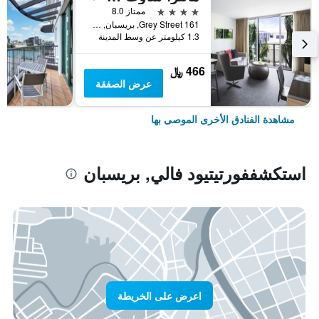
4 نجوم
ممتاز 8.0
161 Grey Street, بريسبان, QLD, أستراليا
1.3 كيلومتر عن وسط المدينة
466 ﷼
عرض الصفقة
مشاهدة الفنادق الأخرى الموصى بها
استكشففورتيتيود فالي, بريسبان
اعرض على الخريطة