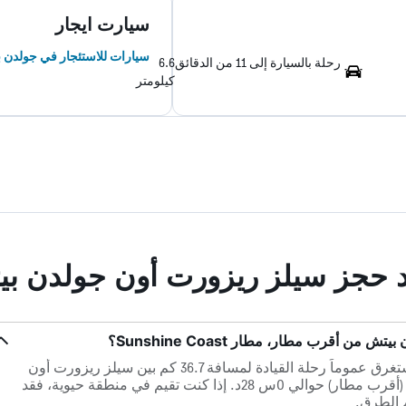
سيارت ايجار
سيارات للاستئجار في جولدن 
رحلة بالسيارة إلى 11 من الدقائق
6.6
كيلومتر
ند حجز سيلز ريزورت أون جولدن ب
 أقرب مطار، مطار Sunshine Coast؟
في حالة عدم وجود ازدحام مروري، تستغرق عموماً رحلة القيادة لمسافة 36.7 كم بين سيلز ريزورت أون
جولدن بيتش و مطار Sunshine Coast (أقرب مطار) حوالي 0س 28د. إذا كنت تقيم في منطقة حيوية، فقد
 الطرق.