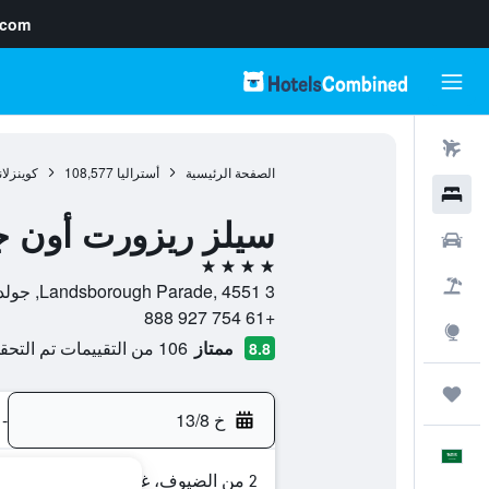
.com
رحلات طيران
الصفحة الرئيسية
أستراليا
108,577
كوينزلان
فنادق
سيلز ريزورت أون 
سيارات
4 نجوم
حزم العروض
3 Landsborough Parade, 4551, جولدن بيتش, كوينزلاند, أستراليا
+61 754 927 888
استكشاف
ممتاز
106 من التقييمات تم التحقق منها
8.8
رحلات
خ 13/8
-
العَرَبِيَّة
2 من الضيوف، غرفة واحدة