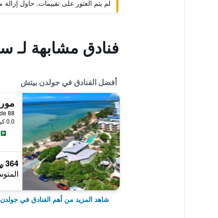
لم يتم العثور على تقييمات. حاول إزال
فنادق مشابهة لـ س
أفضل الفنادق في جولدن بيتش
موري
88 The Esplanade, جولدن بيتش, QLD, أستراليا
0.0 كيلومتر عن وسط المدينة
364 ﷼
المتوس
شاهد المزيد من أهم الفنادق في جولدن