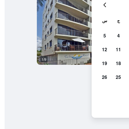
ج
س
5
4
12
11
1/9
شرفة
19
18
26
25
تش