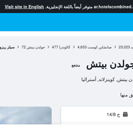
ar.hotelscombined
متوفر أيضاً باللغة الإنجليزية.
Visit site in English
د
23,023
صانشاين كوست
4,633
كالوندرا
477
جولدن بيتش
72
سيلز ريزو
جولدن بيتش
منتجع
ج 14/8