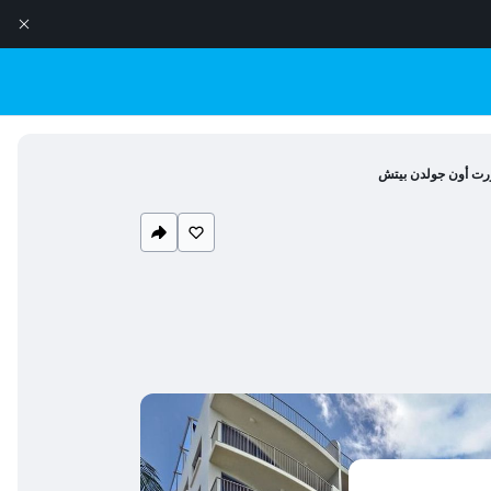
رت أون جولدن بيتش