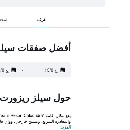
غرف
لمحة
أفضل صفقات سيلز
خ 13/8
-
ج 14/8
حول سيلز ريزورت 
والمغادرة السريع، ومسبح خارجي، وواي فا
المزيد