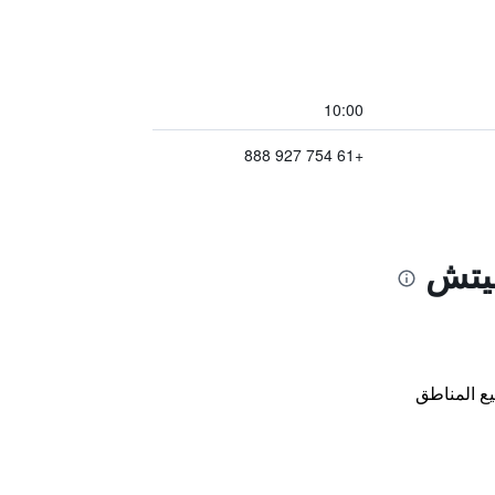
10:00
+61 754 927 888
بيتش
ع المناطق