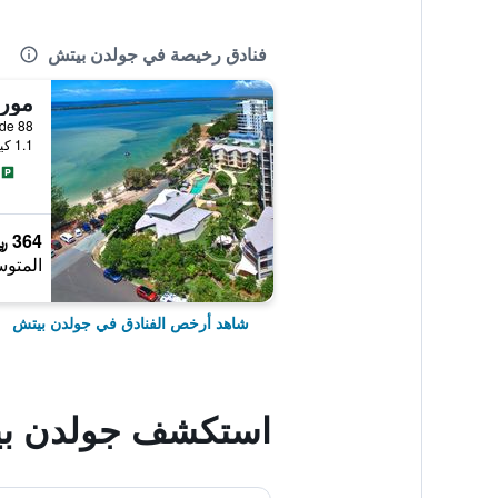
فنادق رخيصة في جولدن بيتش
موري
88 The Esplanade, جولدن بيتش, QLD, أستراليا
1.1 كيلومتر عن وسط المدينة
364 ﷼
المتوس
شاهد أرخص الفنادق في جولدن بيتش
استكشف جولدن ب