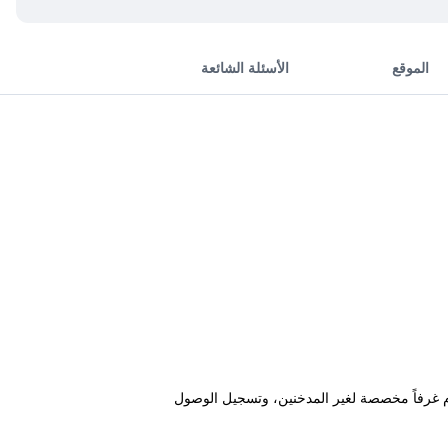
الموقع
الأسئلة الشائعة
Sails Resort Calou" في Golden Beach، ضمن 200 م من شاطئ غولدن (Golden Beach)، ويقدم غرفاً مخصصة لغير المدخنين، وتسجيل الوصول