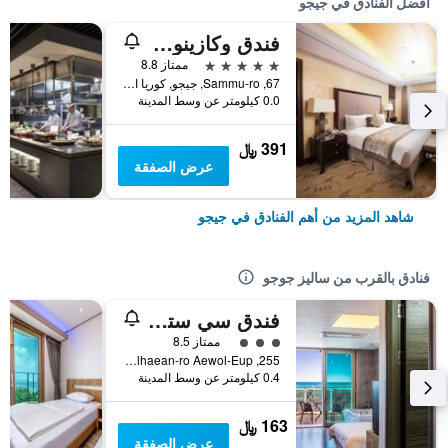
أفضل الفنادق في جيجو
فندق وكازينو جيجو صن
5 نجوم
ممتاز 8.8
67, Sammu-ro, جيجو, كوريا الجنوبية
0.0 كيلومتر عن وسط المدينة
391 ﷼
عرض الصفقة
شاهد المزيد من أهم الفنادق في جيجو
فنادق بالقرب من ساليز جوجو
فندق سي ستاي
تقييم فئة 3
ممتاز 8.5
255, Aewolhaean-ro Aewol-Eup, جيجو, كوريا الجنوبية
0.4 كيلومتر عن وسط المدينة
163 ﷼
عرض الصفقة