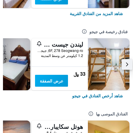
شاهد المزيد من الفنادق القريبة
فنادق رخيصة في جيجو
ليندن جيست هاوس
6F, 278 Seogwang-ro, جيجو, كوريا الجنوبية
1.2 كيلومتر عن وسط المدينة
33 ﷼
عرض الصفقة
شاهد أرخص الفنادق في جيجو
الفنادق الموصى بها
هوتل سكايبارك جيجو 1
4 نجوم
ممتاز 8.4