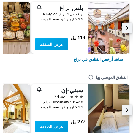
بلس براغ
بريفوزني 1, براغ, Prague Region, جمهورية التشيك
3.2 كيلومتر عن وسط المدينة
114 ﷼
عرض الصفقة
شاهد أرخص الفنادق في براغ
الفنادق الموصى بها
سيتي-إن
3 نجوم
جيد 7.4
Hybernska 1014/13, براغ, Prague Region, جمهورية التشيك
1.1 كيلومتر عن وسط المدينة
277 ﷼
عرض الصفقة