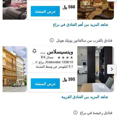
588 ﷼
عرض الصفقة
شاهد المزيد من أهم الفنادق في براغ
فنادق بالقرب من سالفاتور بوتيك هوتل
وينسيسلاس هوتل آند أبارتمنتس
4 نجوم
ممتاز 8.6
Krakovska 1338/10, براغ, Prague Region, جمهورية التشيك
0.1 كيلومتر عن وسط المدينة
395 ﷼
عرض الصفقة
شاهد المزيد من الفنادق القريبة
فنادق رخيصة في براغ