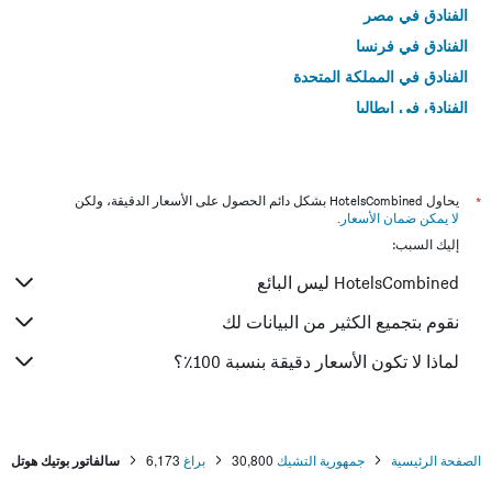
الفنادق في مصر
الفنادق في فرنسا
الفنادق في المملكة المتحدة
الفنادق في إيطاليا
الفنادق في تايلاند
*
يحاول HotelsCombined بشكل دائم الحصول على الأسعار الدقيقة، ولكن
لا يمكن ضمان الأسعار
.
إليك السبب:
HotelsCombined ليس البائع
نقوم بتجميع الكثير من البيانات لك
لماذا لا تكون الأسعار دقيقة بنسبة 100٪؟
الصفحة الرئيسية
جمهورية التشيك
30,800
براغ
6,173
سالفاتور بوتيك هوتل