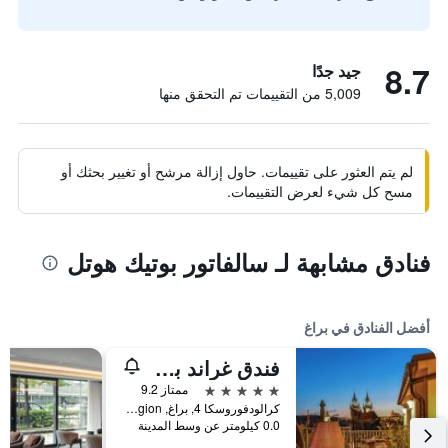
8.7
جيد جدًا
5,009 من التقييمات تم التحقق منها
لم يتم العثور على تقييمات. حاول إزالة مرشح أو تغيير بحثك أو
مسح كل شيء لعرض التقييمات.
فنادق مشابهة لـ سالفاتور بوتيك هوتل
أفضل الفنادق في براغ
فندق غراند بوهيميا
5 نجوم
ممتاز 9.2
كرالودفوروسكا 4, براغ, Prague Region, جمهورية التشيك
0.0 كيلومتر عن وسط المدينة