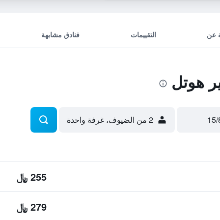
 عن
التقييمات
فنادق مشابهة
 هوتل
2 من الضيوف، غرفة واحدة
255 ﷼
279 ﷼