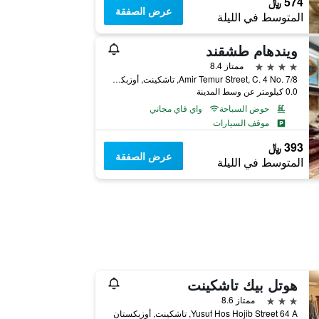
574 ﷼
عرض الصفقة
المتوسط في الليلة
ويندهام طشقند
4 نجوم
ممتاز 8.4
Amir Temur Street, C. 4 No. 7/8, تاشكينت, أوزبكستان
0.0 كيلومتر عن وسط المدينة
حوض السباحة
واي فاي مجاني
موقف السيارات
393 ﷼
عرض الصفقة
المتوسط في الليلة
هوتل بيك تاشكينت
3 نجوم
ممتاز 8.6
Yusuf Hos Hojib Street 64 A, تاشكينت, أوزبكستان