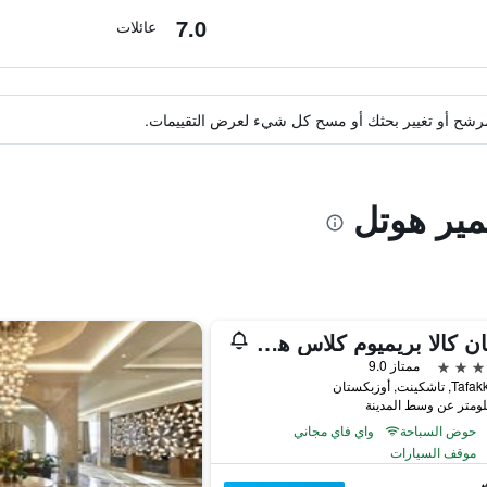
7.0
عائلات
ة مرشح أو تغيير بحثك أو مسح كل شيء لعرض التقييمات.
مير هوتل
إيشان كالا بريميوم كلاس هوتل
ممتاز 9.0
شكينت, أوزبكستان
حوض السباحة
واي فاي مجاني
موقف السيارات