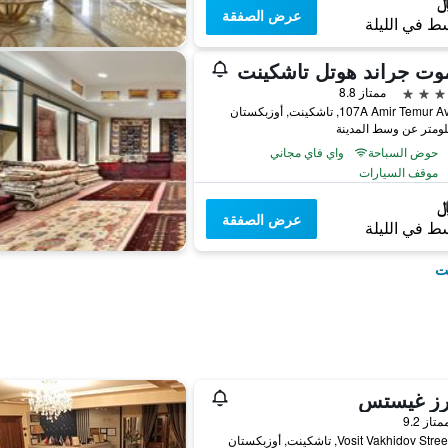
عرض الصفقة
ط في الليلة
وت جراند هوتل تاشكينت
ممتاز 8.8
107A Amir Tem, تاشكينت, أوزبكستان
حوض السباحة
واي فاي مجاني
موقف السيارات
عرض الصفقة
ط في الليلة
نت
ارز غيستس
واحدة
متاز 9.2