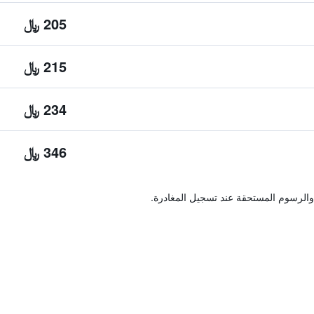
205 ﷼
215 ﷼
234 ﷼
346 ﷼
والرسوم المستحقة عند تسجيل المغادرة.