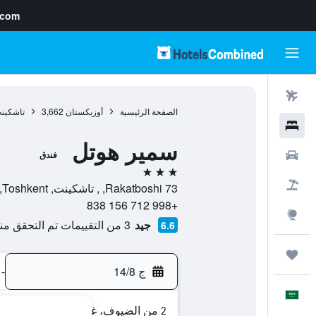
.com
رحلات طيران
الصفحة الرئيسية
أوزبكستان
3,662
تاشكين
فنادق
سمير هوتل
سيارات
فندق
3 نجوم
حزم العروض
Rakatboshi 73, , تاشكينت, Toshkent, أوزبكستان
+998 712 156 838
استكشاف
جيد
3 من التقييمات تم التحقق منها
6.6
رحلات
ج 14/8
-
العَرَبِيَّة
2 من الضيوف، غرفة واحدة