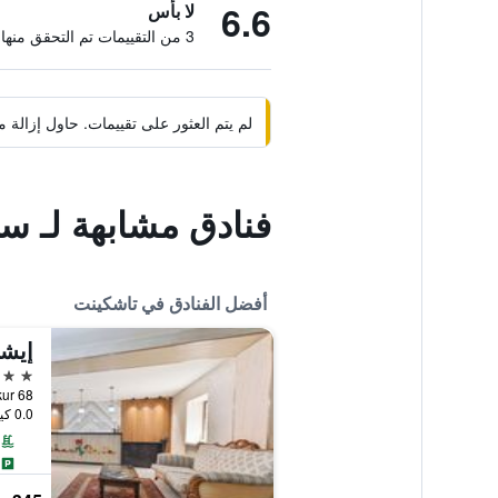
6.6
لا بأس
3 من التقييمات تم التحقق منها
لم يتم العثور على تقييمات. حاول إزال
فنادق مشابهة لـ س
أفضل الفنادق في تاشكينت
5 نجوم
Tafakkur 68, تا
0.0 كيلومتر عن وسط المدينة