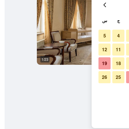
ج
س
5
4
12
11
1/23
غرفة نوم
19
18
26
25