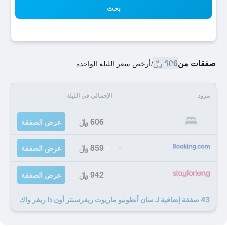
بحث
صفقات من
606 ﷼
/
أرخص سعر الليلة الواحدة
مزود
الإجمالي في الليلة
606 ﷼
عرض الصفقة
859 ﷼
عرض الصفقة
942 ﷼
عرض الصفقة
43 صفقة إضافية لـ سان أنطونيو ماريوت ريفرسنتر أون ذا ريفر واك