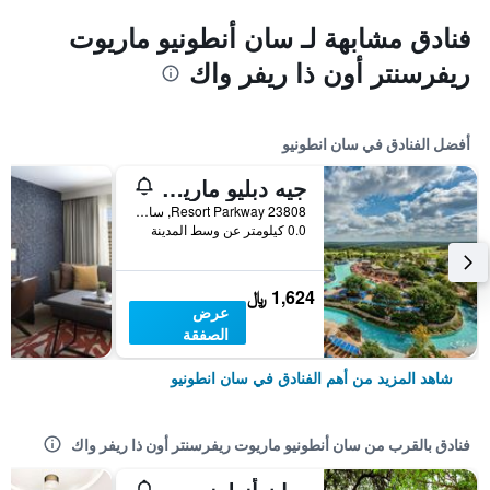
فنادق مشابهة لـ سان أنطونيو ماريوت
ريفرسنتر أون ذا ريفر واك
أفضل الفنادق في سان انطونيو
جيه دبليو ماريوت سان أنطونيو هيل
23808 Resort Parkway, سان انطونيو, TX, الولايات المتحدة الأميريكية
0.0 كيلومتر عن وسط المدينة
1,624 ﷼
عرض
الصفقة
شاهد المزيد من أهم الفنادق في سان انطونيو
فنادق بالقرب من سان أنطونيو ماريوت ريفرسنتر أون ذا ريفر واك