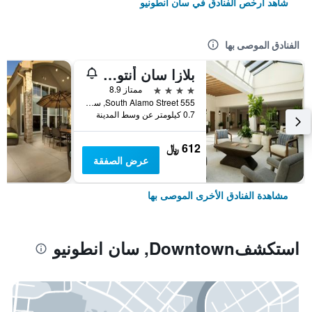
شاهد أرخص الفنادق في سان انطونيو
الفنادق الموصى بها
بلازا سان أنتونيو هوتل آند سبا، أوتوجراف كوليكشن
4 نجوم
ممتاز 8.9
555 South Alamo Street, سان انطونيو, TX, الولايات المتحدة الأميريكية
0.7 كيلومتر عن وسط المدينة
612 ﷼
عرض الصفقة
مشاهدة الفنادق الأخرى الموصى بها
استكشفDowntown, سان انطونيو