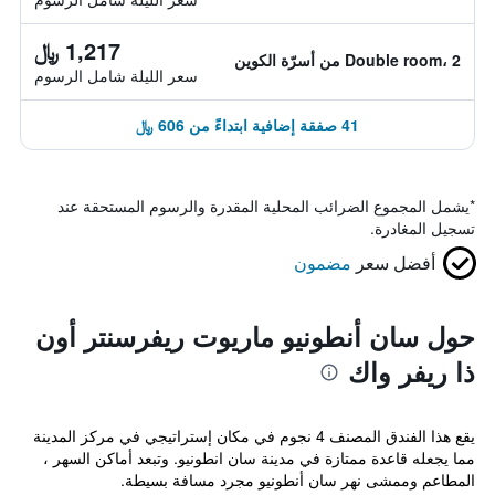
1,217 ﷼
Double room، 2 من أسرّة الكوين
سعر الليلة شامل الرسوم
41 صفقة إضافية ابتداءً من 606 ﷼
*
يشمل المجموع الضرائب المحلية المقدرة والرسوم المستحقة عند
تسجيل المغادرة.
أفضل سعر
مضمون
حول سان أنطونيو ماريوت ريفرسنتر أون
ذا ريفر واك
يقع هذا الفندق المصنف 4 نجوم في مكان إستراتيجي في مركز المدينة
مما يجعله قاعدة ممتازة في مدينة سان انطونيو. وتبعد أماكن السهر ،
المطاعم وممشى نهر سان أنطونيو مجرد مسافة بسيطة.