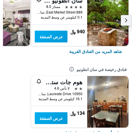
سان أنطونيو ماريوت ريفر ووك
4 نجوم
ممتاز 8.5
889 East Market Street, سان انطونيو, TX, الولايات المتحدة الأميريكية
0.1 كيلومتر عن وسط المدينة
940 ﷼
عرض الصفقة
شاهد المزيد من الفنادق القريبة
فنادق رخيصة في سان انطونيو
هوم جات ستوديوز آند سويتس سان أنتونيو ميديكال سنتر
2 نجمتين
لا بأس 4.6
10950 Laureate Drive, سان انطونيو, TX, الولايات المتحدة الأميريكية
16.1 كيلومتر عن وسط المدينة
134 ﷼
عرض الصفقة