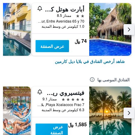
أبارت هوتل كاسايجيدو
2 نجمتين
ممتاز 8.5
Calle 3 Sur, Entre Avenidas 65 y 70, بلايا ديل كارمين, ولاية كينتانا رو, المكسيك
1.0 كيلومتر عن وسط المدينة
74 ﷼
عرض الصفقة
شاهد أرخص الفنادق في بلايا ديل كارمين
الفنادق الموصى بها
فيتسيروي ريفييرا مايا، أيه لاكشري فيلا ريزورت - لبالغين فقط
5 نجوم
ممتاز 9.1
Playa Xcalacoco Frac 7, بلايا ديل كارمين, ولاية كينتانا رو, المكسيك
6.3 كيلومتر عن وسط المدينة
1,585 ﷼
عرض
الصفقة