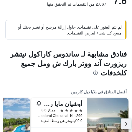
7.6
2,067 من التقييمات تم التحقق منها
لم يتم العثور على تقييمات. حاول إزالة مرشح أو تغيير بحثك أو
مسح كل شيء لعرض التقييمات.
فنادق مشابهة لـ ساندوس كاراكول نيتشر
ريزورت آند ووتر بارك ش ومل جميع
كلخدفات
أفضل الفنادق في بلايا ديل كارمين
أوشيان مايا رويالي - ٔلبالتس أونلي - شامامل جميع الخدمات
5 نجوم
ممتاز 8.6
Carretera Federal Chetumal, Km 299, بلايا ديل كارمين, ولاية كينتانا رو, المكسيك
0.0 كيلومتر عن وسط المدينة