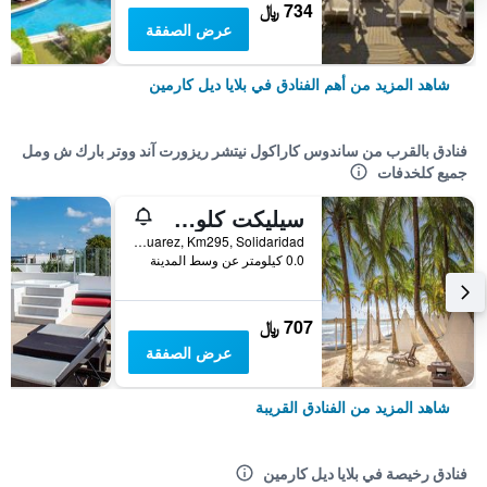
734 ﷼
عرض الصفقة
شاهد المزيد من أهم الفنادق في بلايا ديل كارمين
فنادق بالقرب من ساندوس كاراكول نيتشر ريزورت آند ووتر بارك ش ومل
جميع كلخدفات
سيليكت كلوب آت ساندوس كاراكول أول جمين كلسدفت - لبالغس أونلي أريا
Carretera Chetumal Pto Juarez, Km295, Solidaridad, بلايا ديل كارمين, ولاية كينتانا رو, المكسيك
0.0 كيلومتر عن وسط المدينة
707 ﷼
عرض الصفقة
شاهد المزيد من الفنادق القريبة
فنادق رخيصة في بلايا ديل كارمين