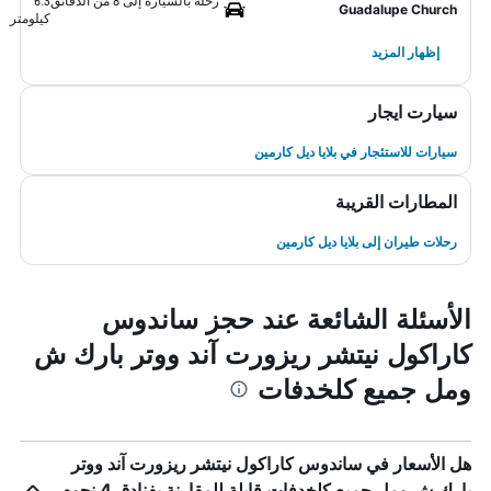
رحلة بالسيارة إلى 8 من الدقائق
6.3
Guadalupe Church
كيلومتر
إظهار المزيد
سيارت ايجار
سيارات للاستئجار في بلايا ديل كارمين
المطارات القريبة
رحلات طيران إلى بلايا ديل كارمين
الأسئلة الشائعة عند حجز ساندوس
كاراكول نيتشر ريزورت آند ووتر بارك ش
ومل جميع كلخدفات
هل الأسعار في ساندوس كاراكول نيتشر ريزورت آند ووتر
بارك ش ومل جميع كلخدفات قابلة للمقارنة بفنادق 4 نجوم