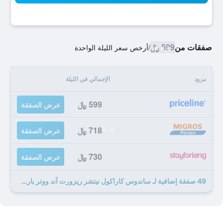
صفقات من
599 ﷼
/
أرخص سعر الليلة الواحدة
مزود
الإجمالي في الليلة
599 ﷼
عرض الصفقة
718 ﷼
عرض الصفقة
730 ﷼
عرض الصفقة
49 صفقة إضافية لـ ساندوس كاراكول نيتشر ريزورت آند ووتر بارك ش ومل جميع كلخدفات