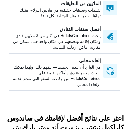
الملايين من التعليقات
تقييمات وتعليقات حقيقية من ملايين النزلاء، مثلك
تمامًا. احجز إقامتك المثالية بكل ثقة!
أفضل صفقات الفنادق
يبحث HotelsCombined في أكثر من 3 ملايين فندق
ومكان إقامة ويجمعهم في مكان واحد حتى تتمكن من
مقارنة أماكن الإقامة المثالية.
إلغاء مجاني
من الوارد أن تتغير الخطط — نتفهم ذلك. ولهذا يمكنك
البحث وحجز فنادق وأماكن إقامة على
HotelsCombined من وكالات السفر التي تقدم خدمة
الإلغاء المجاني
اعثر على نتائج أفضل لإقامتك في ساندوس
كاراكول نيتشر ريزورت آند ووتر بارك ش