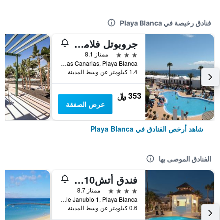
فنادق رخيصة في Playa Blanca
جروبوتل فلامينجو بيتش
3 نجوم
ممتاز 8.1
AV. de Las Canarias, Playa Blanca, لنزاروته, أسبانيا
1.4 كيلومتر عن وسط المدينة
353 ﷼
عرض الصفقة
شاهد أرخص الفنادق في Playa Blanca
الفنادق الموصى بها
فندق أتش10 وايت سويتس البوتيكي - للبالغين فقط
4 نجوم
ممتاز 8.7
Calle Janubio 1, Playa Blanca, لنزاروته, أسبانيا
0.6 كيلومتر عن وسط المدينة