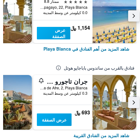
5 نجوم
ممتاز 8.8
Avenida de Papagayo, 22, Playa Blanca, لنزاروته, أسبانيا
0.0 كيلومتر عن وسط المدينة
1,154 ﷼
عرض
الصفقة
شاهد المزيد من أهم الفنادق في Playa Blanca
فنادق بالقرب من ساندوس باباجايو هوتل
جران تاجورو فاميلي آند فن بلايا بلانكا
Hoya de Afre, 2, Playa Blanca, لنزاروته, أسبانيا
0.3 كيلومتر عن وسط المدينة
693 ﷼
عرض الصفقة
شاهد المزيد من الفنادق القريبة