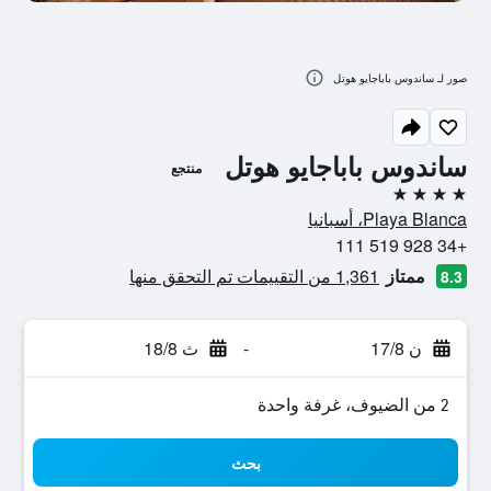
صور لـ ساندوس باباجايو هوتل
ساندوس باباجايو هوتل
منتجع
4 نجوم
Playa Blanca، أسبانيا
+34 928 519 111
ممتاز
1,361 من التقييمات تم التحقق منها
8.3
ن 17/8
-
ث 18/8
2 من الضيوف، غرفة واحدة
بحث