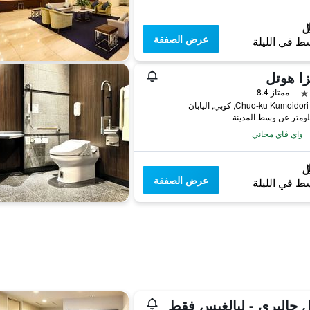
عرض الصفقة
ط في الليلة
زا هوتل
ممتاز 8.4
Chuo-ku Kumoid, كوبي, اليابان
واي فاي مجاني
عرض الصفقة
ط في الليلة
 جاليري - لبالغيس فقط