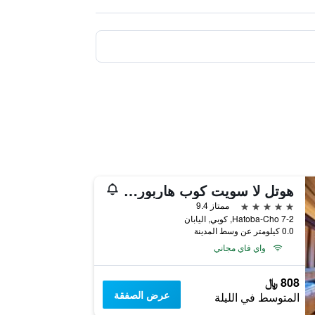
هوتل لا سويت كوب هاربورلاند
5 نجوم
ممتاز 9.4
7-2 Hatoba-Cho, كوبي, اليابان
0.0 كيلومتر عن وسط المدينة
واي فاي مجاني
808 ﷼
عرض الصفقة
المتوسط في الليلة