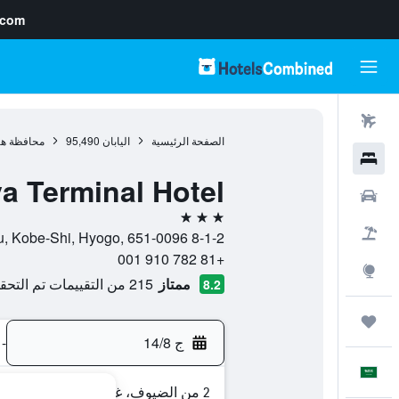
.com
رحلات طيران
الصفحة الرئيسية
اليابان
95,490
محافظة هي
فنادق
 Terminal Hotel
سيارات
3 نجوم
حزم العروض
8-1-2 Kumoidori, Chuo-ku, Kobe-Shi, Hyogo, 651-0096, كوبي, محافظة هيوغو, اليابان
+81 782 910 001
استكشاف
ممتاز
215 من التقييمات تم التحقق منها
8.2
رحلات
ج 14/8
-
العَرَبِيَّة
2 من الضيوف، غرفة واحدة