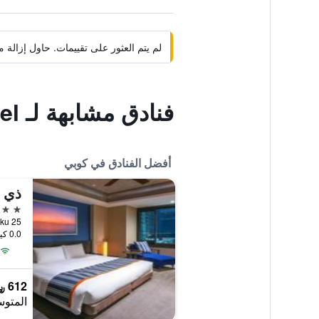
لم يتم العثور على تقييمات. حاول إزال
فنادق مشابهة لـ Sannomiya Terminal Hotel
أفضل الفنادق في كوبي
ذي 
5 نجوم
25 Kyomachi, Chuo-ku, كوبي, اليابان
0.0 كيلومتر عن وسط المدينة
612 ﷼
المتوس