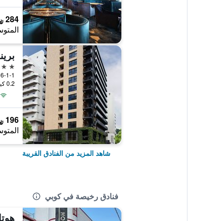
284 ﷼
المتوس
برين
3 نجوم
ori 6-1-1
0.2 كيلومتر عن وسط المدينة
196 ﷼
المتوس
شاهد المزيد من الفنادق القريبة
فنادق رخيصة في كوبي
هوتل