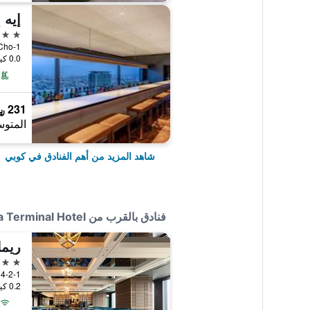
5 نجوم
1-Chome, Kitano-Cho, كوبي, اليابان
0.0 كيلومتر عن وسط المدينة
231 ﷼
المتوس
شاهد المزيد من أهم الفنادق في كوبي
فنادق بالقرب من Sannomiya Terminal Hotel
ريما
4 نجوم
4-2-1 Kanocho, كوبي, اليابان
0.2 كيلومتر عن وسط المدينة