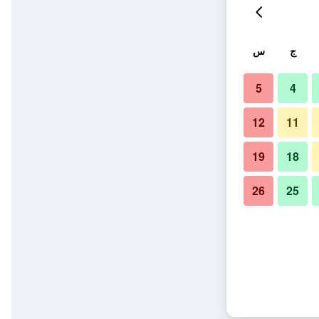
ج
س
5
4
12
11
19
18
26
25