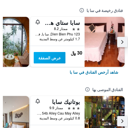
فنادق رخيصة في سا با
سابا ستاي هوتل
2 نجمتين
ممتاز 8.2
123 Dien Bien Phu, سا با, فيتنام
1.7 كيلومتر عن وسط المدينة
30 ﷼
عرض الصفقة
شاهد أرخص الفنادق في سا با
الفنادق الموصى بها
بوتانيك سابا
3 نجوم
ممتاز 9.9
No 8a, 54b Alley Cau May Alley, سا با, فيتنام
0.8 كيلومتر عن وسط المدينة