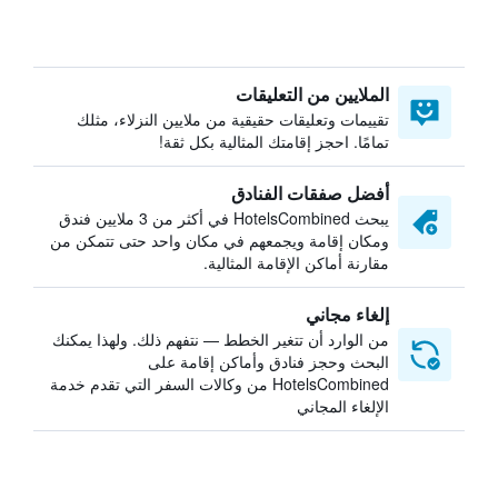
الملايين من التعليقات
تقييمات وتعليقات حقيقية من ملايين النزلاء، مثلك
تمامًا. احجز إقامتك المثالية بكل ثقة!
أفضل صفقات الفنادق
يبحث HotelsCombined في أكثر من 3 ملايين فندق
ومكان إقامة ويجمعهم في مكان واحد حتى تتمكن من
مقارنة أماكن الإقامة المثالية.
إلغاء مجاني
من الوارد أن تتغير الخطط — نتفهم ذلك. ولهذا يمكنك
البحث وحجز فنادق وأماكن إقامة على
HotelsCombined من وكالات السفر التي تقدم خدمة
الإلغاء المجاني