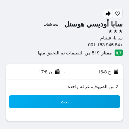
سابا أوديسي هوستل
بيت شباب
3 نجوم
سا با، فيتنام
+84 945 183 001
ممتاز
519 من التقييمات تم التحقق منها
8.7
ح 16/8
-
ن 17/8
2 من الضيوف، غرفة واحدة
بحث