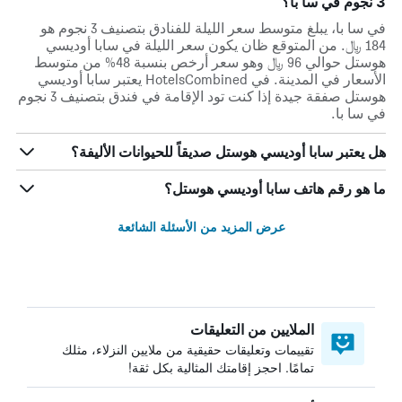
3 نجوم في سا با؟
في سا با، يبلغ متوسط ​​سعر الليلة للفنادق بتصنيف 3 نجوم هو
184 ﷼. من المتوقع ظان يكون سعر الليلة في سابا أوديسي
هوستل حوالي 96 ﷼ وهو سعر أرخص بنسبة 48% من متوسط
الأسعار في المدينة. في HotelsCombined يعتبر سابا أوديسي
هوستل صفقة جيدة إذا كنت تود الإقامة في فندق بتصنيف 3 نجوم
في سا با.
هل يعتبر سابا أوديسي هوستل صديقاً للحيوانات الأليفة؟
ما هو رقم هاتف سابا أوديسي هوستل؟
عرض المزيد من الأسئلة الشائعة
الملايين من التعليقات
تقييمات وتعليقات حقيقية من ملايين النزلاء، مثلك
تمامًا. احجز إقامتك المثالية بكل ثقة!