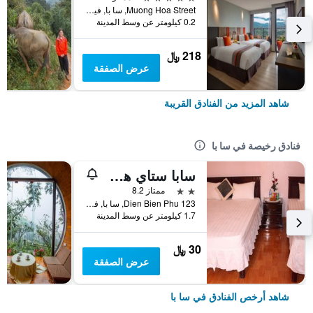
Muong Hoa Street, سا با, فيتنام
0.2 كيلومتر عن وسط المدينة
218 ﷼
عرض الصفقة
شاهد المزيد من الفنادق القريبة
فنادق رخيصة في سا با
سابا ستاي هوتل
2 نجمتين
ممتاز 8.2
123 Dien Bien Phu, سا با, فيتنام
1.7 كيلومتر عن وسط المدينة
30 ﷼
عرض الصفقة
شاهد أرخص الفنادق في سا با