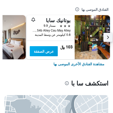
الفنادق الموصى بها
بوتانيك سابا
3 نجوم
ممتاز 9.9
No 8a, 54b Alley Cau May Alley, سا با, فيتنام
0.8 كيلومتر عن وسط المدينة
103 ﷼
عرض الصفقة
مشاهدة الفنادق الأخرى الموصى بها
استكشف سا با