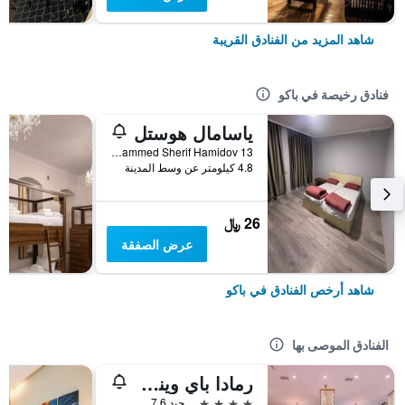
شاهد المزيد من الفنادق القريبة
فنادق رخيصة في باكو
ياسامال هوستل
General Mammed Sherif Hamidov 13, باكو, أذربيجان
4.8 كيلومتر عن وسط المدينة
26 ﷼
عرض الصفقة
شاهد أرخص الفنادق في باكو
الفنادق الموصى بها
رمادا باي ويندام باكو
4 نجوم
جيد 7.6