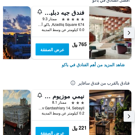
أفضل الفنادق في باكو
فندق جيه دبليو ماريوت أبشيرون باكو
5 نجوم
ممتاز 9.3
674 Azadliq Square, باكو, أذربيجان
0.0 كيلومتر عن وسط المدينة
765 ﷼
عرض الصفقة
شاهد المزيد من أهم الفنادق في باكو
فنادق بالقرب من فندق سافاير
نيمي موزيوم هوتل باكو
3 نجوم
ممتاز 8.1
Mardanov Gardashlary 14, Sebayil, باكو, أذربيجان
0.2 كيلومتر عن وسط المدينة
221 ﷼
عرض الصفقة