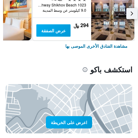
Salyan Highway Shikhov Beach 1023, باكو, أذربيجان
9.0 كيلومتر عن وسط المدينة
294 ﷼
عرض الصفقة
مشاهدة الفنادق الأخرى الموصى بها
استكشف باكو
اعرض على الخريطة