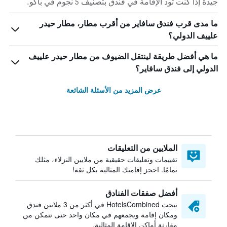
جيدة إذا كنت تود الإقامة في فندق بتصنيف 5 نجوم في باكو.
ما مدى قرب فندق سافاير من أقرب مطار، مطار حيدر
علييف الدولي؟
ما هي أفضل طريقة لينتقل الضيوف من مطار حيدر علييف
الدولي إلى فندق سافاير؟
عرض المزيد من الأسئلة الشائعة
الملايين من التعليقات
تقييمات وتعليقات حقيقية من ملايين النزلاء، مثلك
تمامًا. احجز إقامتك المثالية بكل ثقة!
أفضل صفقات الفنادق
يبحث HotelsCombined في أكثر من 3 ملايين فندق
ومكان إقامة ويجمعهم في مكان واحد حتى تتمكن من
مقارنة أماكن الإقامة المثالية.