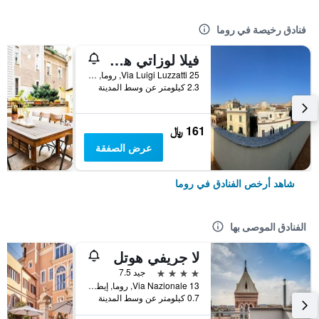
فنادق رخيصة في روما
فيلا لوزاتي هوستل
25 Via Luigi Luzzatti, روما, إيطاليا
2.3 كيلومتر عن وسط المدينة
161 ﷼
عرض الصفقة
شاهد أرخص الفنادق في روما
الفنادق الموصى بها
لا جريفي هوتل
4 نجوم
جيد 7.5
Via Nazionale 13, روما, إيطاليا
0.7 كيلومتر عن وسط المدينة