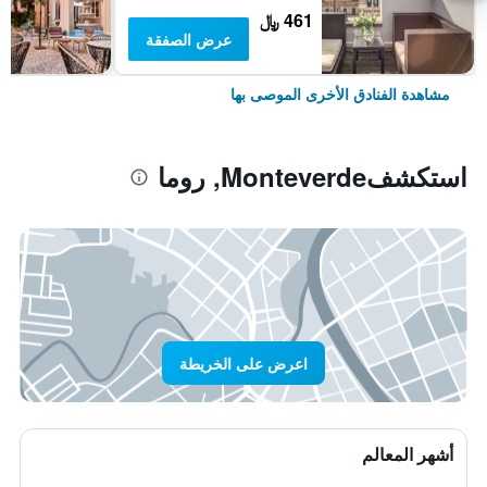
461 ﷼
عرض الصفقة
مشاهدة الفنادق الأخرى الموصى بها
استكشفMonteverde, روما
اعرض على الخريطة
أشهر المعالم