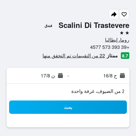
Scalini Di Trastevere
فندق
2 نجمتين
روما، إيطاليا
+39 393 573 4577
ممتاز
22 من التقييمات تم التحقق منها
8.7
ح 16/8
-
ن 17/8
2 من الضيوف، غرفة واحدة
بحث