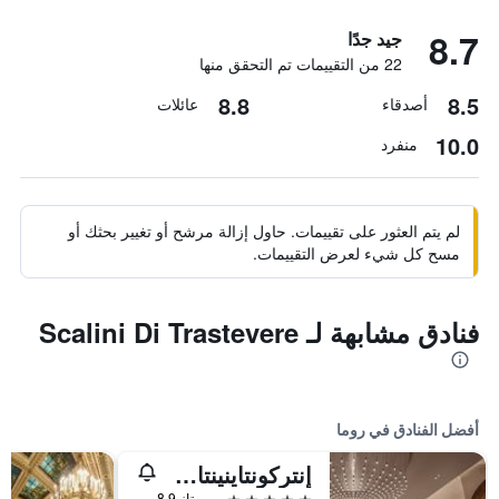
8.7
جيد جدًا
22 من التقييمات تم التحقق منها
8.8
8.5
أصدقاء
عائلات
10.0
منفرد
لم يتم العثور على تقييمات. حاول إزالة مرشح أو تغيير بحثك أو
مسح كل شيء لعرض التقييمات.
فنادق مشابهة لـ Scalini Di Trastevere
أفضل الفنادق في روما
إنتركونتاينينتال روم أمباسشياتوري بالاس باي آيتش جي
5 نجوم
ممتاز 8.9