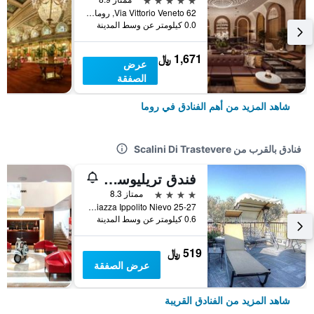
Via Vittorio Veneto 62, روما, إيطاليا
0.0 كيلومتر عن وسط المدينة
1,671 ﷼
عرض
الصفقة
شاهد المزيد من أهم الفنادق في روما
فنادق بالقرب من Scalini Di Trastevere
فندق تريليوسا بالاس كونغرس & سبا
4 نجوم
ممتاز 8.3
Piazza Ippolito Nievo 25-27, روما, إيطاليا
0.6 كيلومتر عن وسط المدينة
519 ﷼
عرض الصفقة
شاهد المزيد من الفنادق القريبة