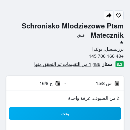
Schronisko Mlodziezowe Ptsm
Matecznik
فندق
نجمة واحدة
برزيميسل، بولندا
+48 166 706 145
ممتاز
1,486 من التقييمات تم التحقق منها
8.2
س 15/8
-
ح 16/8
2 من الضيوف، غرفة واحدة
بحث