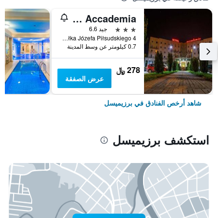
Hotel Accademia
3 نجوم
جيد 6.6
Wybrzeże Marszałka Józefa Piłsudskiego 4, برزيميسل, محافظة سوبكارباتيان, بولندا
0.7 كيلومتر عن وسط المدينة
278 ﷼
عرض الصفقة
شاهد أرخص الفنادق في برزيميسل
استكشف برزيميسل