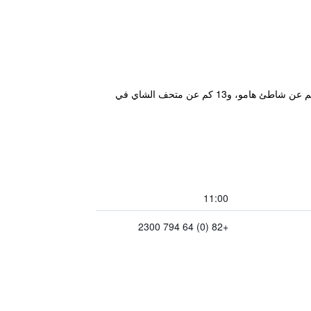
يتمتع مكان إقامة "Seawater Spa Hotel Coza" بموقع جيد في حي Daejeong-eup في سيوجويبو حيث يبعد مسافة 1.1 كم عن شاطئ هامو، و13 كم عن متحف الشاي في
11:00
+82 (0) 64 794 2300