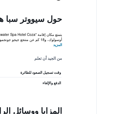
حول سيووتر سبا هو
أوسولوك، و18 كم عن منتجع جيجو جونجمون. لدى هذا الفندق ال...
المزيد
من الجيد أن تعلم
وقت تسجيل الصعود للطائرة
الدفع والإلغاء
المزايا ووسائل الر