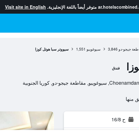
ar.hotelscombined
متوفر أيضاً باللغة الإنجليزية.
Visit site in English
طعة جيجو-دو
3,846
سيوغويبو
1,551
سيووتر سبا هوتل كوزا
زا
فندق
ح 16/8