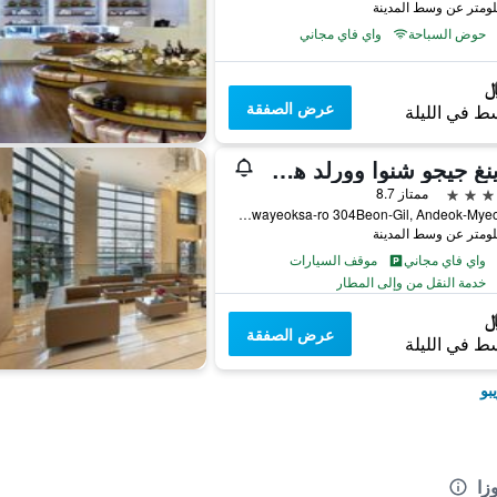
حوض السباحة
واي فاي مجاني
عرض الصفقة
ط في الليلة
لاندينغ جيجو شنوا وورلد هوتلز آند ريزورتس
ممتاز 8.7
38, Sinhwayeoksa-ro 304Beon-Gil, Andeok-Myeon, سيوغويبو, كوريا الجنوبية
واي فاي مجاني
موقف السيارات
خدمة النقل من وإلى المطار
عرض الصفقة
ط في الليلة
بو
زا