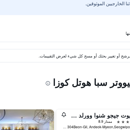
ة مرشح أو تغيير بحثك أو مسح كل شيء لعرض التقييمات.
ووتر سبا هوتل كوزا
ماريوت جيجو شنوا وورلد هوتلز آند ريزورتس
ممتاز 8.9
38 Sinhwayeoksa-ro 304Beon-Gil, Andeok-Myeon,Seogwipo-si, سيوغويبو, كوريا الجنوبية