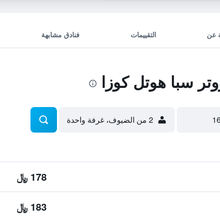
 عن
التقييمات
فنادق مشابهة
ر سبا هوتل كوزا
2 من الضيوف، غرفة واحدة
178 ﷼
183 ﷼