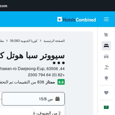
.com
رحلات طيران
الصفحة الرئيسية
كوريا الجنوبية
39,583
مقا
فنادق
سيووتر سبا هوتل كو
سيارات
تقييم فئة 3
حزم العروض
44, Choenamdanhaean-ro Daejeong-Eup, 63506, سيوغويبو, مقاطعة جيجو-دو, كوريا الجنوبية
+82 (0) 64 794 2300
استكشاف
ممتاز
838 من التقييمات تم التحقق منها
8.8
رحلات
س 15/8
-
العَرَبِيَّة
2 من الضيوف، غرفة واحدة