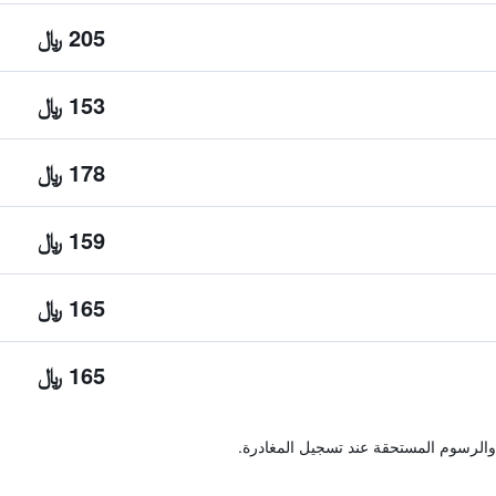
205 ﷼
153 ﷼
178 ﷼
159 ﷼
165 ﷼
165 ﷼
والرسوم المستحقة عند تسجيل المغادرة.