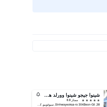
شينوا جيجو شينوا وورلد هوتل آند ريزورتس
5 نجوم
ممتاز 8.8
38, Sinhwayeoksa-ro 304Beon-Gil, سيوغويبو, كوريا الجنوبية