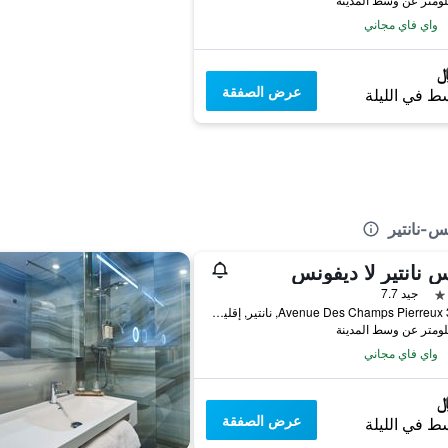
واي فاي مجاني
عرض الصفقة
ط في الليلة
س-نانتير
س نانتير لا ديفونس
جيد 7.7
36-38 Avenue Des Champs Pierreux, نانتير, إقليم هوت دو سين, فرنسا
واي فاي مجاني
عرض الصفقة
ط في الليلة