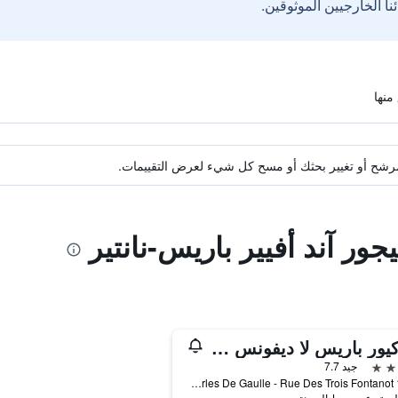
ة مرشح أو تغيير بحثك أو مسح كل شيء لعرض التقييمات.
ور آند أفيير باريس-نانتير
ميركيور باريس لا ديفونس غراند أرش
جيد 7.7
17-20 Esplanade Charles De Gaulle - Rue Des Trois Fontanot, نانتير, إقليم هوت دو سين, فرنسا