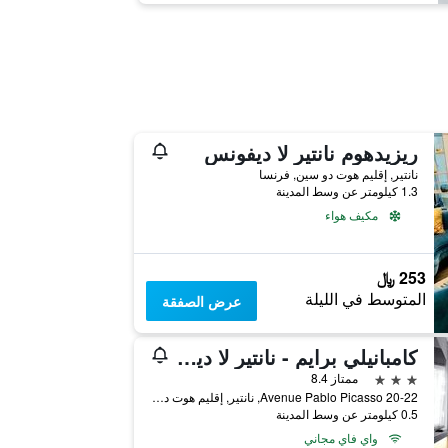
ريزيدهوم نانتير لا ديفونس
نانتير, إقليم هوت دو سين, فرنسا
1.3 كيلومتر عن وسط المدينة
مكيف هواء
253 ﷼
المتوسط في الليلة
عرض الصفقة
كامبانيلي برايم - نانتير لا ديفينس
3 نجوم
ممتاز 8.4
20-22 Avenue Pablo Picasso, نانتير, إقليم هوت دو سين, فرنسا
0.5 كيلومتر عن وسط المدينة
واي فاي مجاني