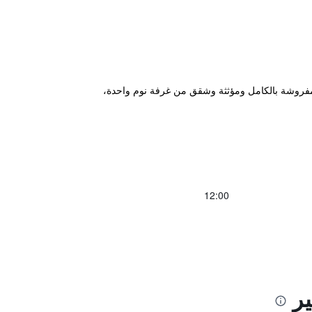
ريس بين منطقتي الأعمال La Defense وRueil 2000، ويقدم استوديوهات مفروشة بالكامل ومؤثثة وشقق من غرفة نوم واحدة،
12:00
ير