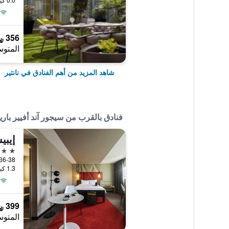
356 ﷼
المتوس
شاهد المزيد من أهم الفنادق في نانتير
فنادق بالقرب من سيجور آند أفيير باري
إيبي
3 نجوم
1.3 كيلومتر عن وسط المدينة
399 ﷼
المتوس