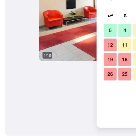
ج
س
5
4
12
11
1/18
مطعم
19
18
26
25