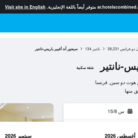
ar.hotelscombined
متوفر أيضاً باللغة الإنجليزية.
Visit site in English
ل دو فرانس
38,231
نانتير
134
سيجور آند أفيير باريس-نانتير
يس-نانتير
شقة سكنية
س 15/8
أغسطس 2026
سبتمبر 2026