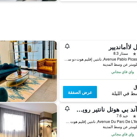
ل لاأمانديير
ممتاز 8.3
14 Avenue Pablo Picasso, نانتير, إقليم هوت دو سين, فرنسا
واي فاي مجاني
عرض الصفقة
ط في الليلة
بي آند بي هوتل نانتير رويل مالميزون
جيد 7.6
170, Avenue Du Parc De L'Ile, نانتير, إقليم هوت دو سين, فرنسا
واي فاي مجاني