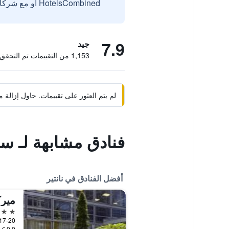
HotelsCombined أو مع شركائنا الخارجيين الموثوقين.
7.9
جيد
1,153 من التقييمات تم التحقق منها
لم يتم العثور على تقييمات. حاول إزال
فنادق مشابهة لـ سيج
أفضل الفنادق في نانتير
4 نجوم
0.0 كيلومتر عن وسط المدينة