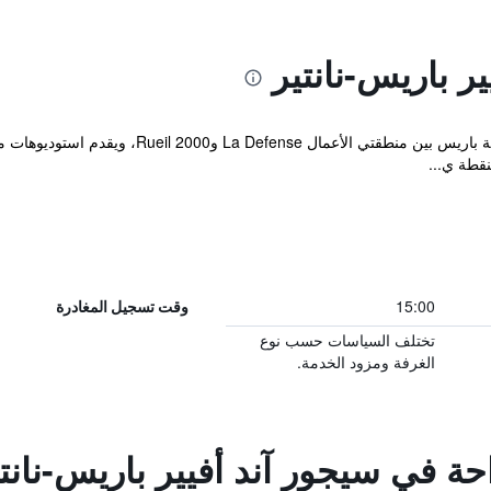
ر باريس-نانتير
يقع سيجور آند أفيير باريس-نانتير غرب مدينة با
15:00
وقت تسجيل المغادرة
تختلف السياسات حسب نوع
الغرفة ومزود الخدمة.
احة في سيجور آند أفيير باريس-نانت