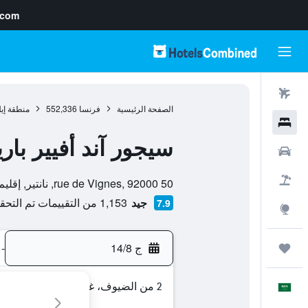
.com
رحلات طيران
الصفحة الرئيسية
فرنسا
552,336
منطقة إي
فنادق
سيجور آند أفيير بار
سيارات
تقييم فئة 0
حزم العروض
50 rue de Vignes, 92000, نانتير, إقليم هوت دو سين, فرنسا
جيد
1,153 من التقييمات تم التحقق منها
7.9
استكشاف
ج 14/8
-
رحلات
2 من الضيوف، غرفة واحدة
العَرَبِيَّة