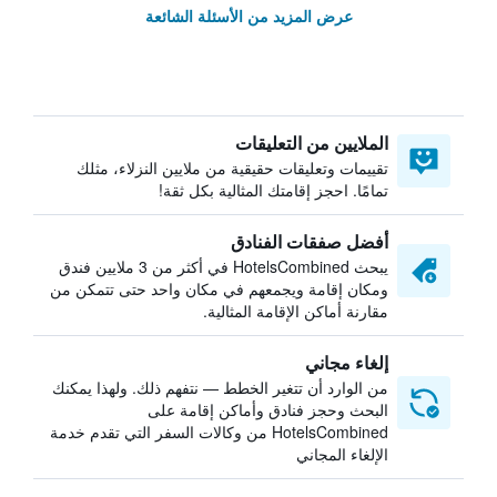
عرض المزيد من الأسئلة الشائعة
الملايين من التعليقات
تقييمات وتعليقات حقيقية من ملايين النزلاء، مثلك
تمامًا. احجز إقامتك المثالية بكل ثقة!
أفضل صفقات الفنادق
يبحث HotelsCombined في أكثر من 3 ملايين فندق
ومكان إقامة ويجمعهم في مكان واحد حتى تتمكن من
مقارنة أماكن الإقامة المثالية.
إلغاء مجاني
من الوارد أن تتغير الخطط — نتفهم ذلك. ولهذا يمكنك
البحث وحجز فنادق وأماكن إقامة على
HotelsCombined من وكالات السفر التي تقدم خدمة
الإلغاء المجاني