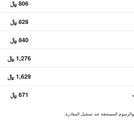
806 ﷼
828 ﷼
840 ﷼
1,276 ﷼
1,629 ﷼
671 ﷼
والرسوم المستحقة عند تسجيل المغادرة.