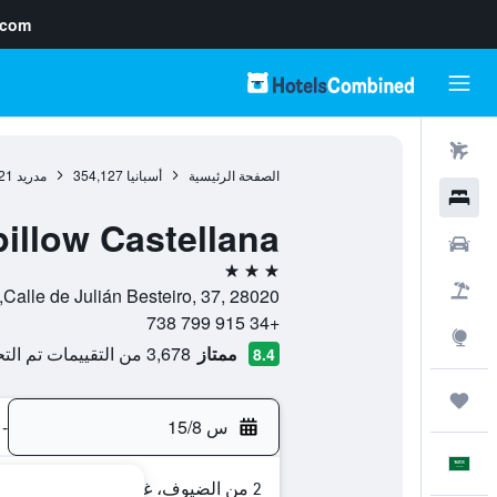
.com
رحلات طيران
الصفحة الرئيسية
أسبانيا
354,127
مدريد
21
فنادق
illow Castellana
سيارات
3 نجوم
حزم العروض
Calle de Julián Besteiro, 37, 28020, مدريد, أسبانيا
+34 915 799 738
استكشاف
ممتاز
3,678 من التقييمات تم التحقق منها
8.4
رحلات
س 15/8
-
العَرَبِيَّة
2 من الضيوف، غرفة واحدة