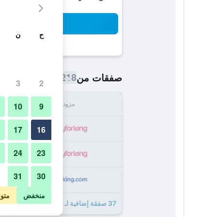
بح
ح
ن
218 ﷼
صفقات من
/
أرخص سعر اللي
3
2
مزود
الإجما
10
9
218
17
16
24
23
225
31
30
226
منخفض
متو
37 صفقة إضافية لـ Bypillow Castellana