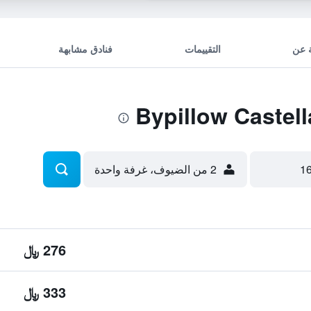
 عن
التقييمات
فنادق مشابهة
2 من الضيوف، غرفة واحدة
276 ﷼
333 ﷼