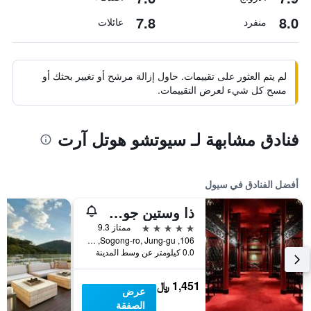
7.8
8.0
منفرد
عائلات
لم يتم العثور على تقييمات. حاول إزالة مرشح أو تغيير بحثك أو
مسح كل شيء لعرض التقييمات.
فنادق مشابهة لـ سيوتشو هوتل آرت
أفضل الفنادق في سيول
ذا وستين جوسون سول
5 نجوم
ممتاز 9.3
106, Sogong-ro, Jung-gu, سيول, كوريا الجنوبية
0.0 كيلومتر عن وسط المدينة
1,451 ﷼
عرض
الصفقة