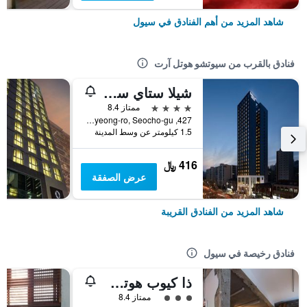
شاهد المزيد من أهم الفنادق في سيول
فنادق بالقرب من سيوتشو هوتل آرت
شيلا ستاي سيوتشو جاننام ستيشن
4 نجوم
ممتاز 8.4
427, Hyoryeong-ro, Seocho-gu, سيول, كوريا الجنوبية
1.5 كيلومتر عن وسط المدينة
416 ﷼
عرض الصفقة
شاهد المزيد من الفنادق القريبة
فنادق رخيصة في سيول
ذا كيوب هوتل - دار ضيافة
تقييم فئة 3
ممتاز 8.4