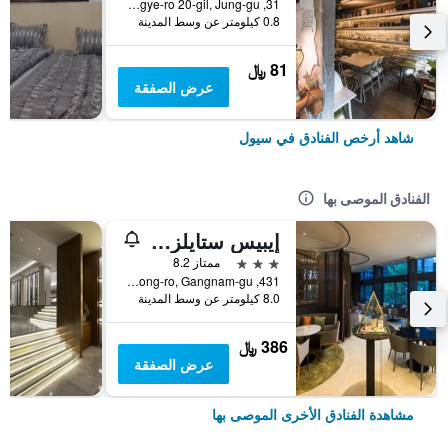
31, Toegye-ro 20-gil, Jung-gu, سيول, كوريا الجنوبية
0.8 كيلومتر عن وسط المدينة
81 ﷼
عرض الصفقة
شاهد أرخص الفنادق في سيول
الفنادق الموصى بها
إيبيس ستايلز أمباسادور سيول غانغنام
3 نجوم
ممتاز 8.2
431, Samseong-ro, Gangnam-gu, سيول, كوريا الجنوبية
8.0 كيلومتر عن وسط المدينة
386 ﷼
عرض الصفقة
مشاهدة الفنادق الأخرى الموصى بها