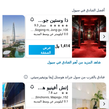
أفضل الفنادق في سيول
ذا وستين جوسون سول
5 نجوم
ممتاز 9.3
106, Sogong-ro, Jung-gu, سيول, كوريا الجنوبية
0.0 كيلومتر عن وسط المدينة
1,414 ﷼
عرض
الصفقة
شاهد المزيد من أهم الفنادق في سيول
فنادق بالقرب من سول جراند هوستل إيفا يونيفيرسيتي.
إتش أفينيو هوتل إيداي شينتشون
2 نجمتين
جيد 7.8
152, Sinchonro, Mapogu, سيول, كوريا الجنوبية
0.1 كيلومتر عن وسط المدينة