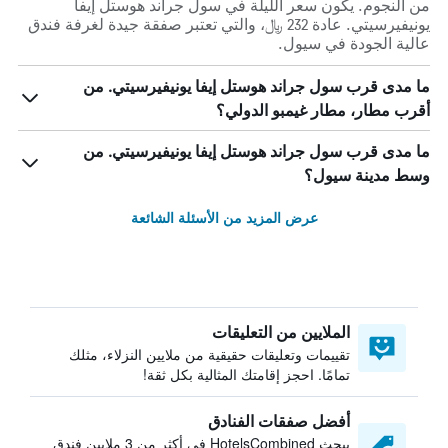
من النجوم. يكون سعر الليلة في سول جراند هوستل إيفا
يونيفيرسيتي. عادة 232 ﷼، والتي تعتبر صفقة جيدة لغرفة فندق
عالية الجودة في سيول.
ما مدى قرب سول جراند هوستل إيفا يونيفيرسيتي. من
أقرب مطار، مطار غيمبو الدولي؟
ما مدى قرب سول جراند هوستل إيفا يونيفيرسيتي. من
وسط مدينة سيول؟
عرض المزيد من الأسئلة الشائعة
الملايين من التعليقات
تقييمات وتعليقات حقيقية من ملايين النزلاء، مثلك
تمامًا. احجز إقامتك المثالية بكل ثقة!
أفضل صفقات الفنادق
يبحث HotelsCombined في أكثر من 3 ملايين فندق