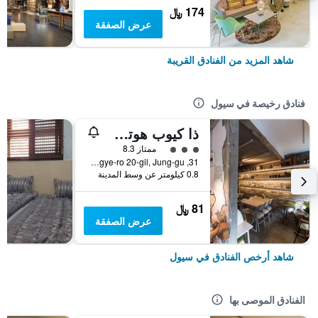
174 ﷼
عرض الصفقة
شاهد المزيد من الفنادق القريبة
فنادق رخيصة في سيول
ذا كيوب هوتل - دار ضيافة
تقييم فئة 3
ممتاز 8.3
31, Toegye-ro 20-gil, Jung-gu, سيول, كوريا الجنوبية
0.8 كيلومتر عن وسط المدينة
81 ﷼
عرض الصفقة
شاهد أرخص الفنادق في سيول
الفنادق الموصى بها