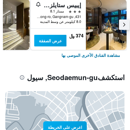
إيبيس ستايلز أمباسادور سيول غانغنام
3 نجوم
ممتاز 8.1
431, Samseong-ro, Gangnam-gu, سيول, كوريا الجنوبية
8.0 كيلومتر عن وسط المدينة
374 ﷼
عرض الصفقة
مشاهدة الفنادق الأخرى الموصى بها
استكشفSeodaemun-gu, سيول
اعرض على الخريطة