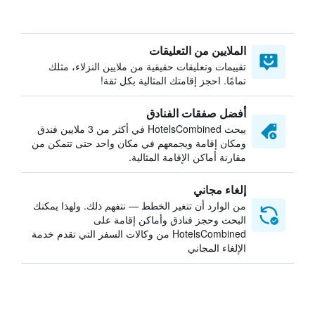
الملايين من التعليقات
تقييمات وتعليقات حقيقية من ملايين النزلاء، مثلك
تمامًا. احجز إقامتك المثالية بكل ثقة!
أفضل صفقات الفنادق
يبحث HotelsCombined في أكثر من 3 ملايين فندق
ومكان إقامة ويجمعهم في مكان واحد حتى تتمكن من
مقارنة أماكن الإقامة المثالية.
إلغاء مجاني
من الوارد أن تتغير الخطط — نتفهم ذلك. ولهذا يمكنك
البحث وحجز فنادق وأماكن إقامة على
HotelsCombined من وكالات السفر التي تقدم خدمة
الإلغاء المجاني