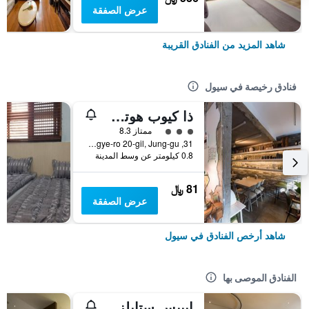
عرض الصفقة
شاهد المزيد من الفنادق القريبة
فنادق رخيصة في سيول
ذا كيوب هوتل - دار ضيافة
تقييم فئة 3
ممتاز 8.3
31, Toegye-ro 20-gil, Jung-gu, سيول, كوريا الجنوبية
0.8 كيلومتر عن وسط المدينة
81 ﷼
عرض الصفقة
شاهد أرخص الفنادق في سيول
الفنادق الموصى بها
إيبيس ستايلز أمباسادور سيول غانغنام