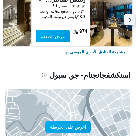
3 نجوم
ممتاز 8.1
431, Samseong-ro, Gangnam-gu, سيول, كوريا الجنوبية
8.0 كيلومتر عن وسط المدينة
374 ﷼
عرض الصفقة
مشاهدة الفنادق الأخرى الموصى بها
استكشفجانجنام- جو, سيول
اعرض على الخريطة