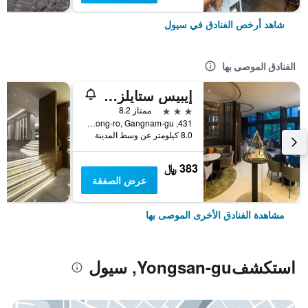
شاهد أرخص الفنادق في سيول
الفنادق الموصى بها
إيبيس ستايلز أمباسادور سيول غانغنام
3 نجوم
ممتاز 8.2
431, Samseong-ro, Gangnam-gu, سيول, كوريا الجنوبية
8.0 كيلومتر عن وسط المدينة
383 ﷼
عرض الصفقة
مشاهدة الفنادق الأخرى الموصى بها
استكشفYongsan-gu, سيول