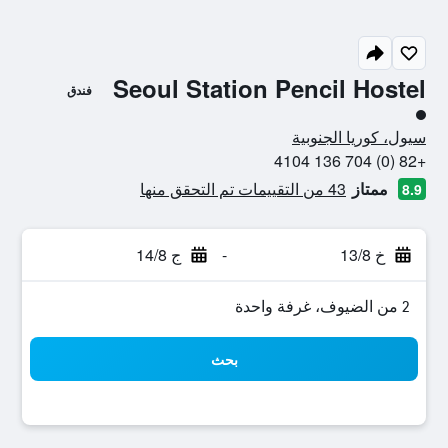
Seoul Station Pencil Hostel
فندق
تقييم فئة 1
سيول، كوريا الجنوبية
+82 (0) 704 136 4104
ممتاز
43 من التقييمات تم التحقق منها
8.9
خ 13/8
-
ج 14/8
2 من الضيوف، غرفة واحدة
بحث