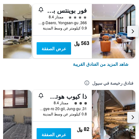
فور بوينتس باي شيراتون جوسون، سول ستيشن
4 نجوم
ممتاز 8.4
366, Hangang-Daero, Yongsan-gu, سيول, كوريا الجنوبية
0.9 كيلومتر عن وسط المدينة
563 ﷼
عرض الصفقة
شاهد المزيد من الفنادق القريبة
فنادق رخيصة في سيول
ذا كيوب هوتل - دار ضيافة
تقييم فئة 3
ممتاز 8.4
31, Toegye-ro 20-gil, Jung-gu, سيول, كوريا الجنوبية
0.8 كيلومتر عن وسط المدينة
82 ﷼
عرض الصفقة