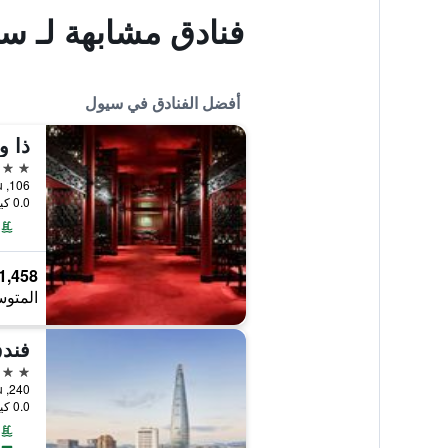
فنادق مشابهة لـ 
أفضل الفنادق في سيول
ذا 
5 نجوم
106, Sogong-ro, Jung-gu, سيول, كوريا الجنوبية
0.0 كيلومتر عن وسط المدينة
1,458 ﷼
المتوس
فندق
5 نجوم
240, Olympic-ro, Songpa-gu, سيول, كوريا الجنوبية
0.0 كيلومتر عن وسط المدينة