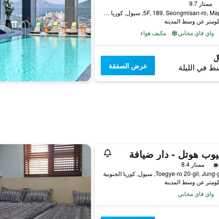
فئة 2
ممتاز 9.7
5F, 189, Seongmisan-ro, Mapo-gu, سيول, كوريا الجنوبية
واي فاي مجاني
مكيف هواء
عرض الصفقة
ط في الليلة
يوب هوتل - دار ضيافة
فئة 3
ممتاز 8.4
واي فاي مجاني