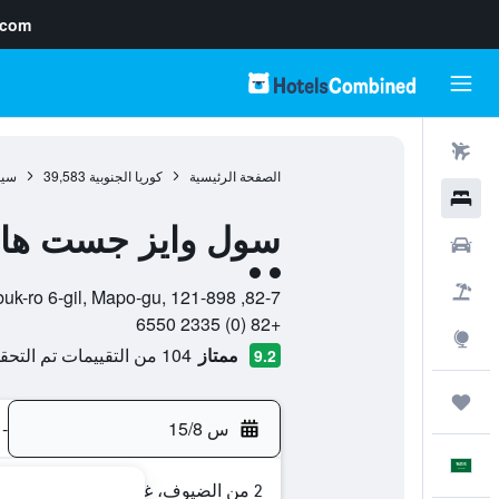
.com
رحلات طيران
الصفحة الرئيسية
كوريا الجنوبية
39,583
سي
فنادق
سول وايز جست ها
سيارات
تقييم فئة 2
حزم العروض
82-7, World Cup buk-ro 6-gil, Mapo-gu, 121-898, سيول, Seoul, كوريا الجنوبية
+82 (0) 2335 6550
استكشاف
ممتاز
104 من التقييمات تم التحقق منها
9.2
رحلات
س 15/8
-
العَرَبِيَّة
2 من الضيوف، غرفة واحدة