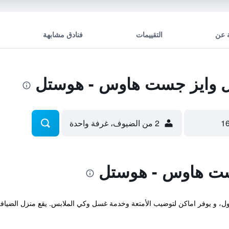
 عن
التقييمات
فنادق مشابهة
وايز جست هاوس - هوستل
2 من الضيوف، غرفة واحدة
ت هاوس - هوستل
د منزل الضيافة هذا في Mapo-gu سيول، و يوفر اماكن لتوضيب الأمتعة وخدمة غسل وكي الملابس. ي