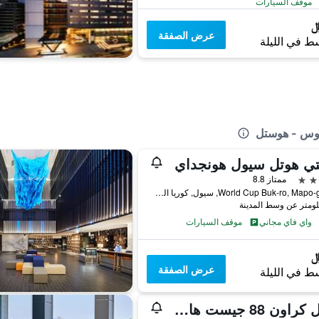
موقف السيارات
عرض الصفقة
ط في الليلة
اوس - هوستل
تي هوتل سيول هونجداي
ممتاز 8.8
31, World Cup Buk-ro, Mapo-gu, سيول, كوريا الجنوبية
واي فاي مجاني
موقف السيارات
عرض الصفقة
ط في الليلة
سول كراون 88 جيست هاوس - للضيوف الأجانب فقط