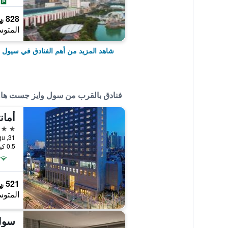
828 ﷼
المتوس
شاهد المزيد من أهم الفنادق في سيول
فنادق بالقرب من سول وايز جست ه
أمان
4 نجوم
0.5 كيلومتر عن وسط المدينة
521 ﷼
المتوس