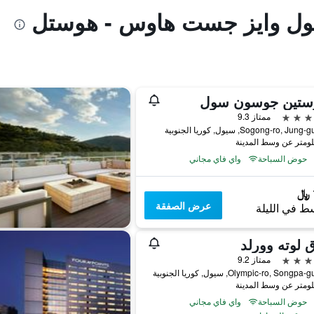
سول وايز جست هاوس - هوستل
وستين جوسون سول
ممتاز 9.3
حوض السباحة
واي فاي مجاني
عرض الصفقة
ط في الليلة
 لوته وورلد
ممتاز 9.2
حوض السباحة
واي فاي مجاني