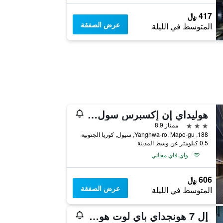
417 ﷼
عرض الصفقة
المتوسط في الليلة
هوليداي إن إكسبرس سول هونجداي باي آيتش جي
3 نجوم
ممتاز 8.9
188, Yanghwa-ro, Mapo-gu, سيول, كوريا الجنوبية
0.5 كيلومتر عن وسط المدينة
واي فاي مجاني
606 ﷼
عرض الصفقة
المتوسط في الليلة
إل 7 هونجداي باي لوت هوتلز