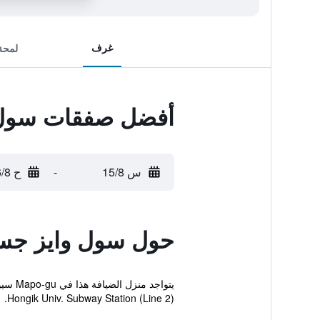
غرف
لمحة
أفضل صفقات سول 
س 15/8
-
ح 16/8
حول سول وايز جس
يتواج
Hongik Univ. Subway Station (Line 2).