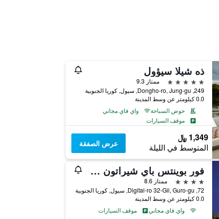
ذه شيلا سيؤول
5 نجوم
ممتاز 9.3
249, Dongho-ro, Jung-gu, سيول, كوريا الجنوبية
0.0 كيلومتر عن وسط المدينة
حوض السباحة
واي فاي مجاني
موقف السيارات
1,349 ﷼
عرض الصفقة
المتوسط في الليلة
فور بوينتس باي شيراتون سول، جورو
4 نجوم
ممتاز 8.6
72, Digital-ro 32-Gil, Guro-gu, سيول, كوريا الجنوبية
0.0 كيلومتر عن وسط المدينة
واي فاي مجاني
موقف السيارات