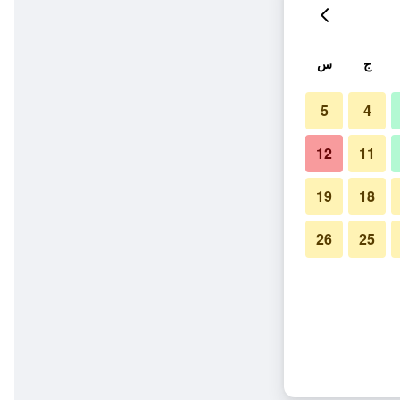
ج
س
5
4
12
11
19
18
26
25