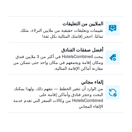
الملايين من التعليقات
تقييمات وتعليقات حقيقية من ملايين النزلاء، مثلك
تمامًا. احجز إقامتك المثالية بكل ثقة!
أفضل صفقات الفنادق
يبحث HotelsCombined في أكثر من 3 ملايين فندق
ومكان إقامة ويجمعهم في مكان واحد حتى تتمكن من
مقارنة أماكن الإقامة المثالية.
إلغاء مجاني
من الوارد أن تتغير الخطط — نتفهم ذلك. ولهذا يمكنك
البحث وحجز فنادق وأماكن إقامة على
HotelsCombined من وكالات السفر التي تقدم خدمة
الإلغاء المجاني