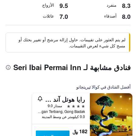
9.5
8.3
منفرد
الأزواج
7.0
8.0
أصدقاء
عائلات
لم يتم العثور على تقييمات. حاول إزالة مرشح أو تغيير بحثك أو
مسح كل شيء لعرض التقييمات.
فنادق مشابهة لـ Seri Ibai Permai Inn
أفضل الفنادق في كوالا تيرينجانو
رايا هوتل آند كونفينشن سنتر تيرينجانو
4 نجوم
ممتاز 9.0
Jalan Lapangan Terbang, Gong Badak, كوالا تيرينجانو, ماليزيا
0.0 كيلومتر عن وسط المدينة
182 ﷼