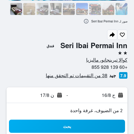
صور لـ Seri Ibai Permai Inn
Seri Ibai Permai Inn
فندق
2 نجمتين
كوالا تيرينجانو، ماليزيا
+60 139 928 855
جيد
38 من التقييمات تم التحقق منها
7.9
ح 16/8
-
ن 17/8
2 من الضيوف، غرفة واحدة
بحث