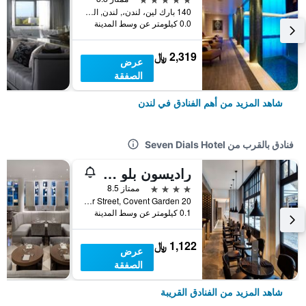
140 بارك لين، لندن،, لندن, المملكة المتحدة
0.0 كيلومتر عن وسط المدينة
2,319 ﷼
عرض
الصفقة
شاهد المزيد من أهم الفنادق في لندن
فنادق بالقرب من Seven Dials Hotel
راديسون بلو هوتل، لندن ميرسر ستريت
4 نجوم
ممتاز 8.5
20 Mercer Street, Covent Garden, لندن, المملكة المتحدة
0.1 كيلومتر عن وسط المدينة
1,122 ﷼
عرض
الصفقة
شاهد المزيد من الفنادق القريبة