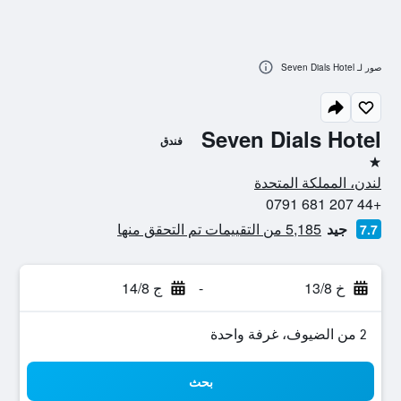
صور لـ Seven Dials Hotel
Seven Dials Hotel
فندق
نجمة واحدة
لندن، المملكة المتحدة
+44 207 681 0791
جيد
5,185 من التقييمات تم التحقق منها
7.7
خ 13/8
-
ج 14/8
2 من الضيوف، غرفة واحدة
بحث