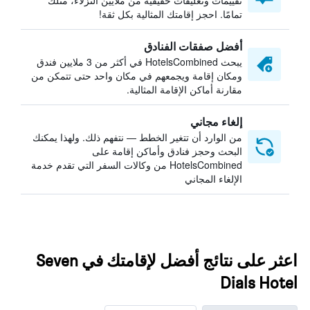
تقييمات وتعليقات حقيقية من ملايين النزلاء، مثلك
تمامًا. احجز إقامتك المثالية بكل ثقة!
أفضل صفقات الفنادق
يبحث HotelsCombined في أكثر من 3 ملايين فندق
ومكان إقامة ويجمعهم في مكان واحد حتى تتمكن من
مقارنة أماكن الإقامة المثالية.
إلغاء مجاني
من الوارد أن تتغير الخطط — نتفهم ذلك. ولهذا يمكنك
البحث وحجز فنادق وأماكن إقامة على
HotelsCombined من وكالات السفر التي تقدم خدمة
الإلغاء المجاني
اعثر على نتائج أفضل لإقامتك في Seven
Dials Hotel