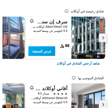
فنادق رخيصة في أوكلاند
سرف إن سنو باكباكرز - هوستل
102 Albert Street, أوكلاند, نيوزيلندا
0.5 كيلومتر عن وسط المدينة
88 ﷼
عرض الصفقة
شاهد أرخص الفنادق في أوكلاند
الفنادق الموصى بها
أفاني أوكلاند متروبوليس ريزيدنسيز
4 نجوم
ممتاز 9.0
40 Kitchener Street, أوكلاند, نيوزيلندا
0.4 كيلومتر عن وسط المدينة