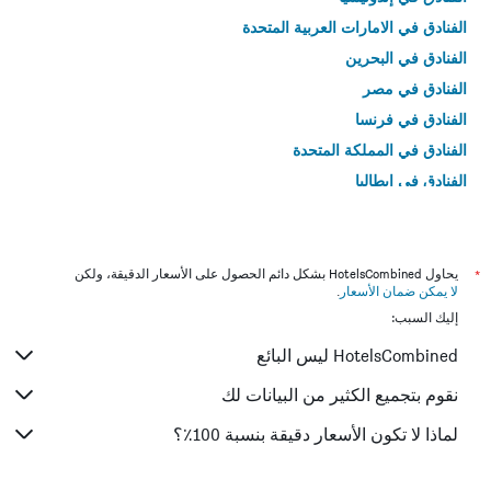
الفنادق في الامارات العربية المتحدة
الفنادق في البحرين
الفنادق في مصر
الفنادق في فرنسا
الفنادق في المملكة المتحدة
الفنادق في إيطاليا
الفنادق في تايلاند
*
يحاول HotelsCombined بشكل دائم الحصول على الأسعار الدقيقة، ولكن
لا يمكن ضمان الأسعار
.
إليك السبب:
HotelsCombined ليس البائع
نقوم بتجميع الكثير من البيانات لك
لماذا لا تكون الأسعار دقيقة بنسبة 100٪؟