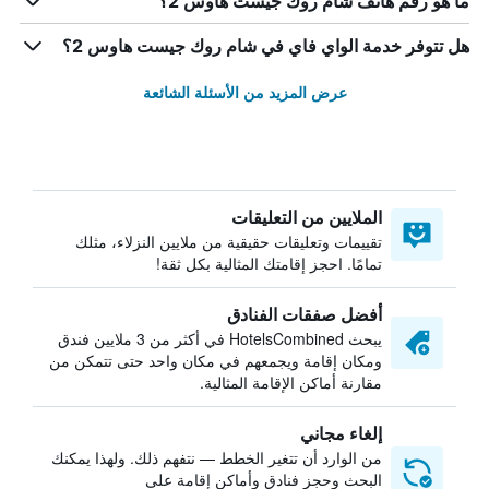
ما هو رقم هاتف شام روك جيست هاوس 2؟
هل تتوفر خدمة الواي فاي في شام روك جيست هاوس 2؟
عرض المزيد من الأسئلة الشائعة
الملايين من التعليقات
تقييمات وتعليقات حقيقية من ملايين النزلاء، مثلك
تمامًا. احجز إقامتك المثالية بكل ثقة!
أفضل صفقات الفنادق
يبحث HotelsCombined في أكثر من 3 ملايين فندق
ومكان إقامة ويجمعهم في مكان واحد حتى تتمكن من
مقارنة أماكن الإقامة المثالية.
إلغاء مجاني
من الوارد أن تتغير الخطط — نتفهم ذلك. ولهذا يمكنك
البحث وحجز فنادق وأماكن إقامة على