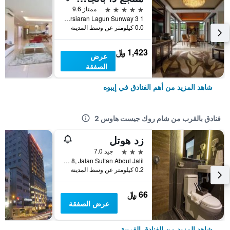
5 نجوم
ممتاز 9.6
1 Persiaran Lagun Sunway 3, إيبوه, ماليزيا
0.0 كيلومتر عن وسط المدينة
1,423 ﷼
عرض
الصفقة
شاهد المزيد من أهم الفنادق في إيبوه
فنادق بالقرب من شام روك جيست هاوس 2
زد هوتل
3 نجوم
جيد 7.0
No 8, Jalan Sultan Abdul Jalil, إيبوه, ماليزيا
0.2 كيلومتر عن وسط المدينة
66 ﷼
عرض الصفقة
شاهد المزيد من الفنادق القريبة