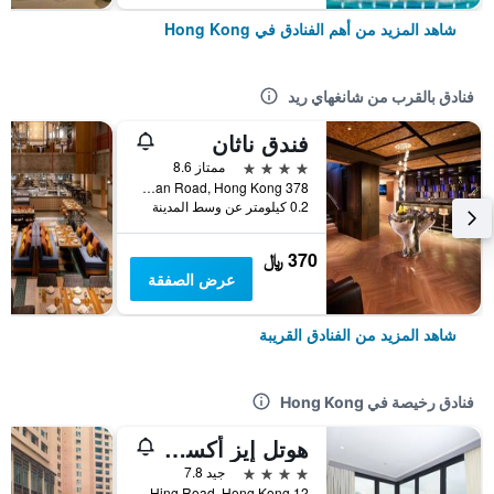
شاهد المزيد من أهم الفنادق في Hong Kong
فنادق بالقرب من شانغهاي ريد
فندق ناثان
4 نجوم
ممتاز 8.6
378 Nathan Road, Hong Kong, هونغ كونغ
0.2 كيلومتر عن وسط المدينة
370 ﷼
عرض الصفقة
شاهد المزيد من الفنادق القريبة
فنادق رخيصة في Hong Kong
هوتل إيز أكسيس تسين وان
4 نجوم
جيد 7.8
12 Ka Hing Road, Hong Kong, هونغ كونغ