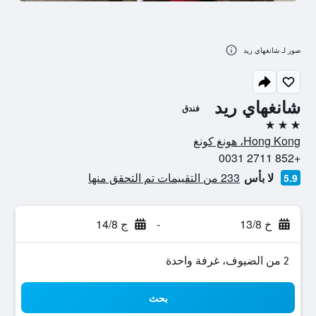
صور لـ شانغهاي ريد
شانغهاي ريد
فندق
3 نجوم
Hong Kong، هونغ كونغ
+852 2711 0031
لا بأس
233 من التقييمات تم التحقق منها
5.9
خ 13/8
-
ج 14/8
2 من الضيوف، غرفة واحدة
بحث