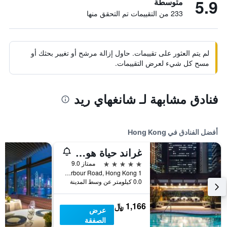
5.9
متوسطة
233 من التقييمات تم التحقق منها
لم يتم العثور على تقييمات. حاول إزالة مرشح أو تغيير بحثك أو
مسح كل شيء لعرض التقييمات.
فنادق مشابهة لـ شانغهاي ريد
أفضل الفنادق في Hong Kong
غراند حياة هونغ كونغ
5 نجوم
ممتاز 9.0
1 Harbour Road, Hong Kong, هونغ كونغ
0.0 كيلومتر عن وسط المدينة
1,166 ﷼
عرض
الصفقة