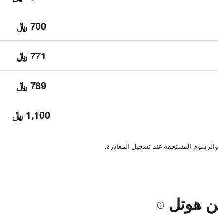
700 ﷼
771 ﷼
789 ﷼
1,100 ﷼
والرسوم المستحقة عند تسجيل المغادرة.
ن هوتل