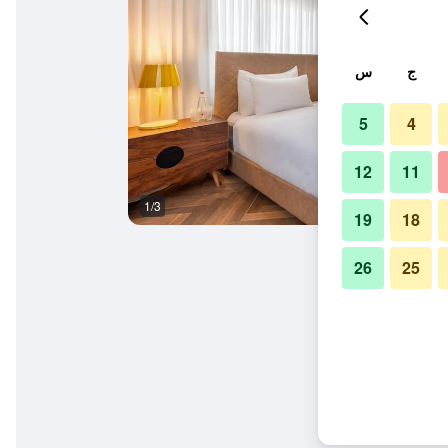
ج
س
5
4
12
11
1/3
مبنى
19
18
26
25