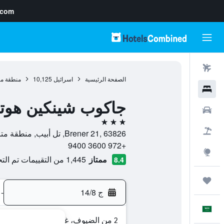
.com
رحلات طيران
الصفحة الرئيسية
اسرائيل
10,125
منطقة مت
فنادق
جاكوب شينكين هوت
سيارات
3 نجوم
حزم العروض
Brener 21, 63826, تل أبيب, منطقة متروبوليتان تل أبيب, اسرائيل
+972 3600 9400
استكشاف
ممتاز
1,445 من التقييمات تم التحقق منها
8.4
رحلات
ج 14/8
-
العَرَبِيَّة
2 من الضيوف، غرفة واحدة