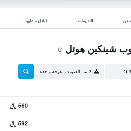
 عن
التقييمات
فنادق مشابهة
ب شينكين هوتل
2 من الضيوف، غرفة واحدة
560 ﷼
592 ﷼