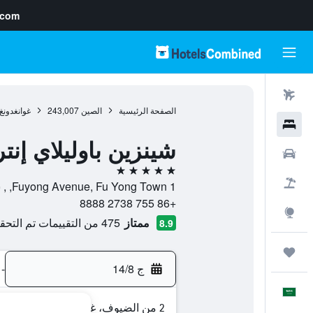
.com
رحلات طيران
الصفحة الرئيسية
الصين
243,007
غوانغدونغ
فنادق
شينزين باوليلاي إن
سيارات
5 نجوم
حزم العروض
1 Fuyong Avenue, Fu Yong Town, , شينزهين, غوانغدونغ, الصين
+86 755 2738 8888
استكشاف
ممتاز
475 من التقييمات تم التحقق منها
8.9
رحلات
ج 14/8
-
العَرَبِيَّة
2 من الضيوف، غرفة واحدة