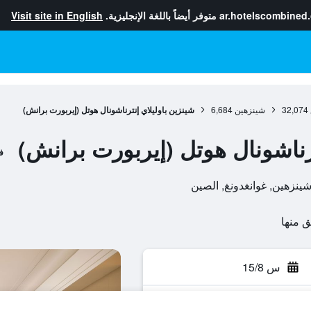
ar.hotelscombined
متوفر أيضاً باللغة الإنجليزية.
Visit site in English
32,074
شينزهين
6,684
شينزين باوليلاي إنترناشونال هوتل (إيربورت برانش)
ترناشونال هوتل (إيربورت برانش)
ف
س 15/8