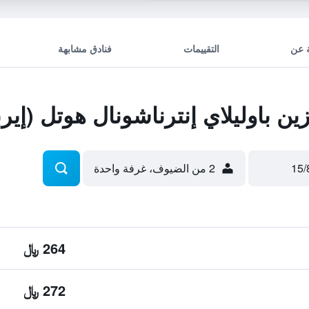
 عن
التقييمات
فنادق مشابهة
 باوليلاي إنترناشونال هوتل (إير
2 من الضيوف، غرفة واحدة
264 ﷼
272 ﷼