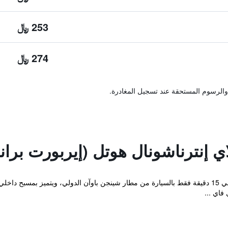
253 ﷼
274 ﷼
والرسوم المستحقة عند تسجيل المغادرة.
ي إنترناشونال هوتل (إيربورت برا
يقع فندق باوليلاي إنترناشونال على بعد حوالي 15 دقيقة فقط بالسيارة من مطار شينجن باوآن الدول