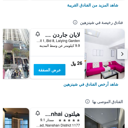
شاهد المزيد من الفنادق القريبة
فنادق رخيصة في شينزهين
لايان جاردن سيتي هوستل
Rm 702, Unit 1, Bld 8, Laiying Garden, شينزهين, الصين
9.9 كيلومتر عن وسط المدينة
26 ﷼
عرض الصفقة
شاهد أرخص الفنادق في شينزهين
الفنادق الموصى بها
هيلتون Shenzhen Shekou Nanhai
5 نجوم
ممتاز 9.1
1177 Wanghai Road, Nanshan District, شينزهين, الصين