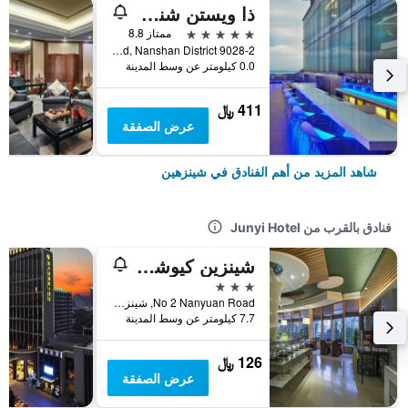
ذا ويستن شنزهن نانشان
5 نجوم
ممتاز 8.8
9028-2 Shennan Road, Nanshan District, شينزهين, الصين
0.0 كيلومتر عن وسط المدينة
411 ﷼
عرض الصفقة
شاهد المزيد من أهم الفنادق في شينزهين
فنادق بالقرب من Junyi Hotel
شينزين كيوشويشانجو هوتل
3 نجوم
No 2 Nanyuan Road, شينزهين, الصين
7.7 كيلومتر عن وسط المدينة
126 ﷼
عرض الصفقة