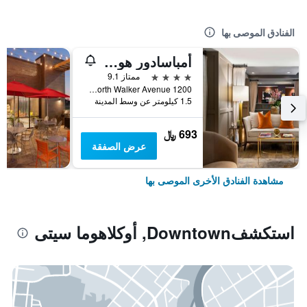
الفنادق الموصى بها
أمباسادور هوتل أوكلاهوما سيتي، أوتوجراف كوليكشن
4 نجوم
ممتاز 9.1
1200 North Walker Avenue, أوكلاهوما سيتى, OK, الولايات المتحدة الأميريكية
1.5 كيلومتر عن وسط المدينة
693 ﷼
عرض الصفقة
مشاهدة الفنادق الأخرى الموصى بها
استكشفDowntown, أوكلاهوما سيتى