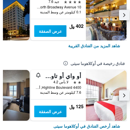
4 نجوم
جيد 7.6
10 North Broadway Avenue, أوكلاهوما سيتى, OK, الولايات المتحدة الأميريكية
0.1 كيلومتر عن وسط المدينة
402 ﷼
عرض الصفقة
شاهد المزيد من الفنادق القريبة
فنادق رخيصة في أوكلاهوما سيتى
أو واي أو تاون هاوس أوكلاهوما سيتي أيربورت
2 نجمتين
لا بأس 4.2
4400 Highline Boulevard, أوكلاهوما سيتى, OK, الولايات المتحدة الأميريكية
7.6 كيلومتر عن وسط المدينة
125 ﷼
عرض الصفقة
شاهد أرخص الفنادق في أوكلاهوما سيتى