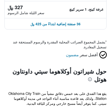
327 ﷼
غرفة كينج، 1 سرير كينغ
سعر الليلة شامل الرسوم
36 صفقة إضافية ابتداءً من 425 ﷼
*
يشمل المجموع الضرائب المحلية المقدرة والرسوم المستحقة عند
تسجيل المغادرة.
أفضل سعر
مضمون
حول شيراتون أوكلاهوما سيتي داونتاون
هوتل
يقع هذا الفندق على بعد خمس دقائق مشياً من Oklahoma City Train
Station، ولذلك يعد قاعدة مناسبة أثناء التواجد في مدينة أوكلاهوما
سيتى. كما يتوفر أيضاً مسبح خارجي ومركز للياقة البدنية.