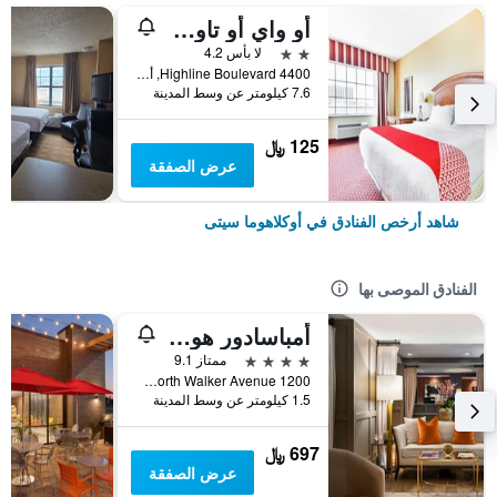
أو واي أو تاون هاوس أوكلاهوما سيتي أيربورت
2 نجمتين
لا بأس 4.2
4400 Highline Boulevard, أوكلاهوما سيتى, OK, الولايات المتحدة الأميريكية
7.6 كيلومتر عن وسط المدينة
125 ﷼
عرض الصفقة
شاهد أرخص الفنادق في أوكلاهوما سيتى
الفنادق الموصى بها
أمباسادور هوتل أوكلاهوما سيتي، أوتوجراف كوليكشن
4 نجوم
ممتاز 9.1
1200 North Walker Avenue, أوكلاهوما سيتى, OK, الولايات المتحدة الأميريكية
1.5 كيلومتر عن وسط المدينة
697 ﷼
عرض الصفقة