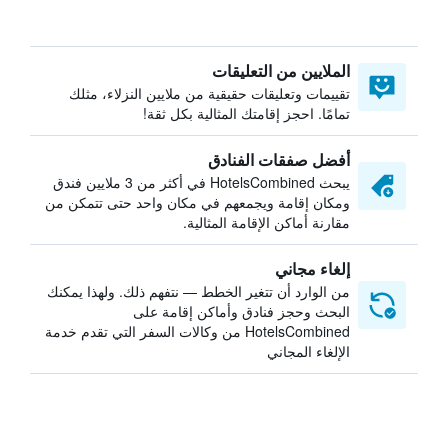
الملايين من التعليقات
تقييمات وتعليقات حقيقية من ملايين النزلاء، مثلك
تمامًا. احجز إقامتك المثالية بكل ثقة!
أفضل صفقات الفنادق
يبحث HotelsCombined في أكثر من 3 ملايين فندق
ومكان إقامة ويجمعهم في مكان واحد حتى تتمكن من
مقارنة أماكن الإقامة المثالية.
إلغاء مجاني
من الوارد أن تتغير الخطط — نتفهم ذلك. ولهذا يمكنك
البحث وحجز فنادق وأماكن إقامة على
HotelsCombined من وكالات السفر التي تقدم خدمة
الإلغاء المجاني