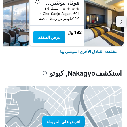
هوتل مونتيري كيوتو
4 نجوم
ممتاز 8.6
604 Manjuya-Cho, Sanjo-Sagaru, كيوتو, اليابان
0.6 كيلومتر عن وسط المدينة
192 ﷼
عرض الصفقة
مشاهدة الفنادق الأخرى الموصى بها
استكشفNakagyo, كيوتو
اعرض على الخريطة