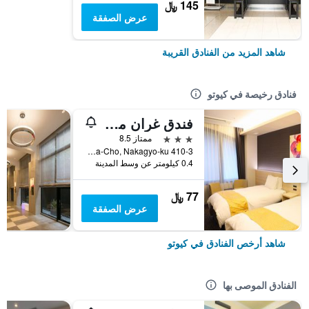
145 ﷼
عرض الصفقة
شاهد المزيد من الفنادق القريبة
فنادق رخيصة في كيوتو
فندق غران ميس كيوتو
3 نجوم
ممتاز 8.5
410-3 Shimomaruya-Cho, Nakagyo-ku, كيوتو, اليابان
0.4 كيلومتر عن وسط المدينة
77 ﷼
عرض الصفقة
شاهد أرخص الفنادق في كيوتو
الفنادق الموصى بها