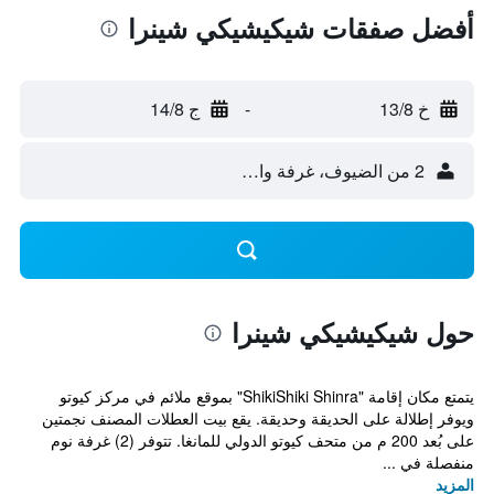
أفضل صفقات شيكيشيكي شينرا
خ 13/8
-
ج 14/8
2 من الضيوف، غرفة واحدة
حول شيكيشيكي شينرا
يتمتع مكان إقامة "ShikiShiki Shinra" بموقع ملائم في مركز كيوتو
ويوفر إطلالة على الحديقة وحديقة. يقع بيت العطلات المصنف نجمتين
على بُعد 200 م من متحف كيوتو الدولي للمانغا. تتوفر (2) غرفة نوم
منفصلة في ...
المزيد