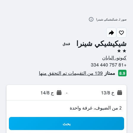
صور لـ شيكيشيكي شينرا
شيكيشيكي شينرا
فندق
2 نجمتين
كيوتو، اليابان
+81 757 440 334
ممتاز
139 من التقييمات تم التحقق منها
8.9
خ 13/8
-
ج 14/8
2 من الضيوف، غرفة واحدة
بحث