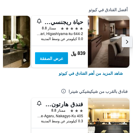
أفضل الفنادق في كيوتو
حياة ريجنسي كيوتو
5 نجوم
ممتاز 8.8
644-2 Sanjusangendo-Mawari, Higashiyama-ku, كيوتو, اليابان
0.0 كيلومتر عن وسط المدينة
839 ﷼
عرض الصفقة
شاهد المزيد من أهم الفنادق في كيوتو
فنادق بالقرب من شيكيشيكي شينرا
فندق هارتون كيوتو
3 نجوم
ممتاز 8.8
405 Funaya-chou, Higashinotoin-Dori Oike-Agaru, Nakagyo-Ku, كيوتو, اليابان
0.3 كيلومتر عن وسط المدينة