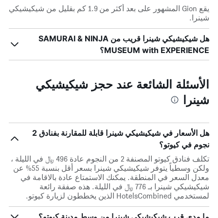
يقع Gion المشهور على بعد أكثر من 1.9 كم بقليل من شيكيشيكي
شينرا.
هل شيكيشيكي شينرا قريب من SAMURAI & NINJA
MUSEUM with EXPERIENCE؟
الأسئلة الشائعة عند حجز شيكيشيكي
شينرا
هل الأسعار في شيكيشيكي شينرا قابلة للمقارنة بفنادق 2
نجوم في كيوتو؟
تكلف فنادق كيوتو المصنفة 2 من النجوم عادة 496 ﷼ في الليلة ،
ولكن وسطياً يتوفر شيكيشيكي شينرا بسعر أقل بنسبة 55% عن
معدل السعر في المنطقة. يمكنك الاستمتاع عادة بالاقامة في
شيكيشيكي شينرا بـ 776 ﷼ في الليلة. هذه صفقة رائعة
لمستخدمي HotelsCombined الذين يخططون لزيارة كيوتو.
ما مدى قرب شيكيشيكي شينرا من وسط مدينة كيوتو؟