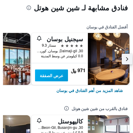
فنادق مشابهة لـ شين شين هوتل
أفضل الفنادق في بوسان
سيجنيل بوسان
5 نجوم
ممتاز 9.3
30, Dalmaji-gil, بوسان, كوريا الجنوبية
0.0 كيلومتر عن وسط المدينة
971 ﷼
عرض الصفقة
شاهد المزيد من أهم الفنادق في بوسان
فنادق بالقرب من شين شين هوتل
كاليهوستل
30, Saessak-ro 14Beon-Gil, Busanjin-gu, بوسان, كوريا الجنوبية
0.0 كيلومتر عن وسط المدينة