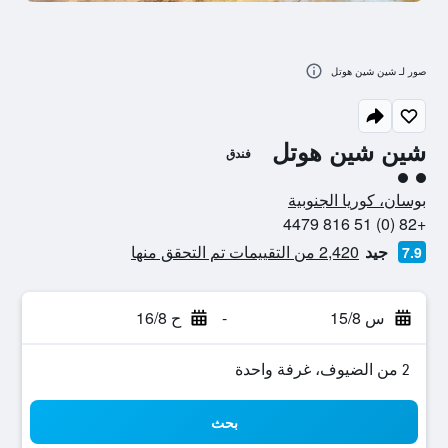
صور لـ شين شين هوتل
شين شين هوتل
فندق
تقييم فئة 2
بوسان، كوريا الجنوبية
+82 (0) 51 816 4479
جيد
2,420 من التقييمات تم التحقق منها
7.9
س 15/8
-
ح 16/8
2 من الضيوف، غرفة واحدة
بحث