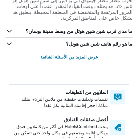
أقرب مطار مطار جيمهاي (بي يو اس) إلى شين شين هوتل هو
0س 12د. قد يختلف وقت القيادة المقدر اعتماداً على أوقات
المرور المرتفعة والمنخفضة في المنطقة المحيطة. ينطبق هذا
بشكل خاص على المناطق المركزية.
ما مدى قرب شين شين هوتل من وسط مدينة بوسان؟
ما هو رقم هاتف شين شين هوتل؟
عرض المزيد من الأسئلة الشائعة
الملايين من التعليقات
تقييمات وتعليقات حقيقية من ملايين النزلاء، مثلك
تمامًا. احجز إقامتك المثالية بكل ثقة!
أفضل صفقات الفنادق
يبحث HotelsCombined في أكثر من 3 ملايين فندق
ومكان إقامة ويجمعهم في مكان واحد حتى تتمكن من