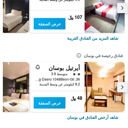
107 ﷼
عرض الصفقة
شاهد المزيد من الفنادق القريبة
فنادق رخيصة في بوسان
أيرتيل بوسان
تقييم فئة 2
متوسط 3.9
36, Nakdong-Daero 1048Beon-Gil, بوسان, كوريا الجنوبية
8.2 كيلومتر عن وسط المدينة
48 ﷼
عرض الصفقة
شاهد أرخص الفنادق في بوسان