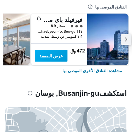
الفنادق الموصى بها
فيرفيلد باي ماريوت بوسان سونجدو بيتش
تقييم فئة 3
ممتاز 8.9
113 Songdohaebyeon-ro, Seo-gu, بوسان, كوريا الجنوبية
3.4 كيلومتر عن وسط المدينة
472 ﷼
عرض الصفقة
مشاهدة الفنادق الأخرى الموصى بها
استكشفBusanjin-gu, بوسان