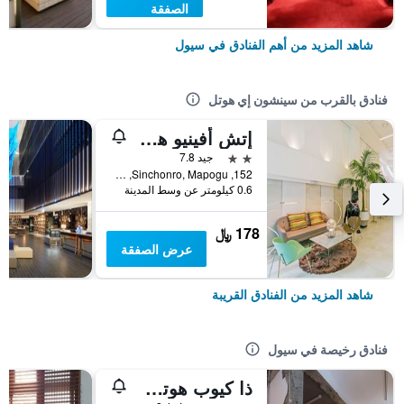
الصفقة
شاهد المزيد من أهم الفنادق في سيول
فنادق بالقرب من سينشون إي هوتل
إتش أفينيو هوتل إيداي شينتشون
2 نجمتين
جيد 7.8
152, Sinchonro, Mapogu, سيول, كوريا الجنوبية
0.6 كيلومتر عن وسط المدينة
178 ﷼
عرض الصفقة
شاهد المزيد من الفنادق القريبة
فنادق رخيصة في سيول
ذا كيوب هوتل - دار ضيافة