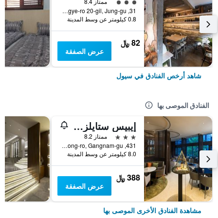
تقييم فئة 3
ممتاز 8.4
31, Toegye-ro 20-gil, Jung-gu, سيول, كوريا الجنوبية
0.8 كيلومتر عن وسط المدينة
82 ﷼
عرض الصفقة
شاهد أرخص الفنادق في سيول
الفنادق الموصى بها
إيبيس ستايلز أمباسادور سيول غانغنام
3 نجوم
ممتاز 8.2
431, Samseong-ro, Gangnam-gu, سيول, كوريا الجنوبية
8.0 كيلومتر عن وسط المدينة
388 ﷼
عرض الصفقة
مشاهدة الفنادق الأخرى الموصى بها