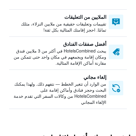
الملايين من التعليقات
تقييمات وتعليقات حقيقية من ملايين النزلاء، مثلك
تمامًا. احجز إقامتك المثالية بكل ثقة!
أفضل صفقات الفنادق
يبحث HotelsCombined في أكثر من 3 ملايين فندق
ومكان إقامة ويجمعهم في مكان واحد حتى تتمكن من
مقارنة أماكن الإقامة المثالية.
إلغاء مجاني
من الوارد أن تتغير الخطط — نتفهم ذلك. ولهذا يمكنك
البحث وحجز فنادق وأماكن إقامة على
HotelsCombined من وكالات السفر التي تقدم خدمة
الإلغاء المجاني