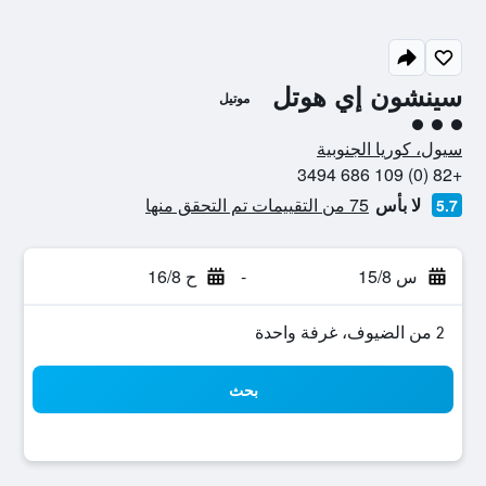
سينشون إي هوتل
موتيل
تقييم فئة 3
سيول، كوريا الجنوبية
+82 (0) 109 686 3494
لا بأس
75 من التقييمات تم التحقق منها
5.7
س 15/8
-
ح 16/8
2 من الضيوف، غرفة واحدة
بحث