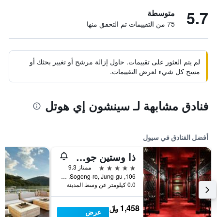
5.7
متوسطة
75 من التقييمات تم التحقق منها
لم يتم العثور على تقييمات. حاول إزالة مرشح أو تغيير بحثك أو
مسح كل شيء لعرض التقييمات.
فنادق مشابهة لـ سينشون إي هوتل
أفضل الفنادق في سيول
ذا وستين جوسون سول
5 نجوم
ممتاز 9.3
106, Sogong-ro, Jung-gu, سيول, كوريا الجنوبية
0.0 كيلومتر عن وسط المدينة
1,458 ﷼
عرض