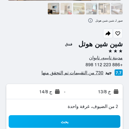
صور لـ شين شين هوتل
شين شين هوتل
فندق
3 نجوم
مدينة تايبيه، تايوان
+886 223 112 898
جيد
730 من التقييمات تم التحقق منها
7.7
خ 13/8
-
ج 14/8
2 من الضيوف، غرفة واحدة
بحث