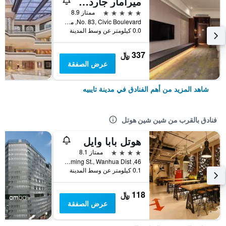
ميرامار جاردن تابييه
5 نجوم
ممتاز 8.9
No. 83, Civic Boulevard, مدينة تايبيه, تايوان
0.0 كيلومتر عن وسط المدينة
337 ﷼
عرض الصفقة
شاهد المزيد من أهم الفنادق في مدينة تايبيه
فنادق بالقرب من شين شين هوتل
هوتل بابا وايل
4 نجوم
ممتاز 8.1
46, Kunming St., Wanhua Dist., مدينة تايبيه, تايوان
0.1 كيلومتر عن وسط المدينة
118 ﷼
عرض الصفقة