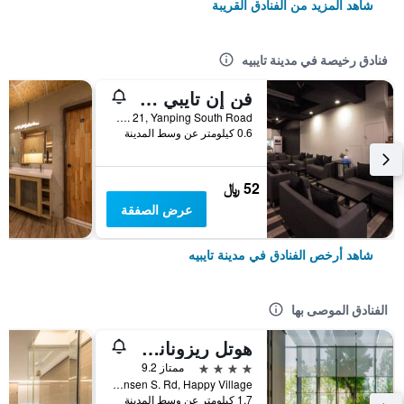
شاهد المزيد من الفنادق القريبة
فنادق رخيصة في مدينة تايبيه
فن إن تايبي هوستل
2F, No. 21, Yanping South Road, مدينة تايبيه, تايوان
0.6 كيلومتر عن وسط المدينة
52 ﷼
عرض الصفقة
شاهد أرخص الفنادق في مدينة تايبيه
الفنادق الموصى بها
هوتل ريزونانس تايبي، تابيستري كوليكشن باي هيلتون
4 نجوم
ممتاز 9.2
No. 7 Linsen S. Rd, Happy Village, مدينة تايبيه, تايوان
1.7 كيلومتر عن وسط المدينة