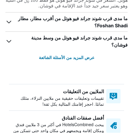
هوتل. السعر في شوند جراند فيو هوتل هو فقط 100 ﷼ في الللية
وهو يعتبر سعر جيد جداً عند الإقامة في فوشان.
ما مدى قرب شوند جراند فيو هوتل من أقرب مطار، مطار
Foshan Shadi؟
ما مدى قرب شوند جراند فيو هوتل من وسط مدينة
فوشان؟
عرض المزيد من الأسئلة الشائعة
الملايين من التعليقات
تقييمات وتعليقات حقيقية من ملايين النزلاء، مثلك
تمامًا. احجز إقامتك المثالية بكل ثقة!
أفضل صفقات الفنادق
يبحث HotelsCombined في أكثر من 3 ملايين فندق
ومكان إقامة ويجمعهم في مكان واحد حتى تتمكن من