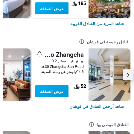
185 ﷼
عرض الصفقة
شاهد المزيد من الفنادق القريبة
فنادق رخيصة في فوشان
City Comfort Inn Foshan Zumiao Zhangcha
3 نجوم
ممتاز 9.2
No.30 Zhangcha San Road, فوشان, الصين
4.6 كيلومتر عن وسط المدينة
52 ﷼
عرض الصفقة
شاهد أرخص الفنادق في فوشان
الفنادق الموصى بها