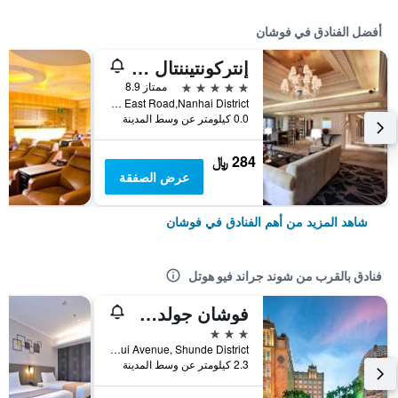
أفضل الفنادق في فوشان
إنتركونتيننتال فوشان باي آيتش جي
5 نجوم
ممتاز 8.9
No.20 Denghu East Road,Nanhai District, فوشان, الصين
0.0 كيلومتر عن وسط المدينة
284 ﷼
عرض الصفقة
شاهد المزيد من أهم الفنادق في فوشان
فنادق بالقرب من شوند جراند فيو هوتل
فوشان جولدن هوتل
3 نجوم
NO.38 Ronggui Avenue, Shunde District, فوشان, الصين
2.3 كيلومتر عن وسط المدينة