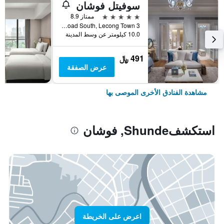
سوفيتل فوشان
5 نجوم
ممتاز 8.9
3 Hebin Road South, Lecong Town, فوشان, الصين
10.0 كيلومتر عن وسط المدينة
491 ﷼
عرض الصفقة
مشاهدة الفنادق الأخرى الموصى بها
استكشفShunde, فوشان
اعرض على الخريطة