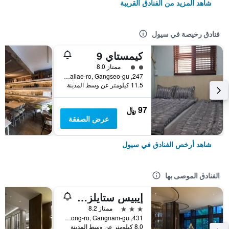
شاهد المزيد من الفنادق القريبة
فنادق رخيصة في سيول
كيمستاي 9
تقييم فئة 2
ممتاز 8.0
247, Gomdallae-ro, Gangseo-gu, سيول, كوريا الجنوبية
11.5 كيلومتر عن وسط المدينة
97 ﷼
عرض الصفقة
شاهد أرخص الفنادق في سيول
الفنادق الموصى بها
إيبيس ستايلز أمباسادور سيول غانغنام
3 نجوم
ممتاز 8.2
431, Samseong-ro, Gangnam-gu, سيول, كوريا الجنوبية
8.0 كيلومتر عن وسط المدينة