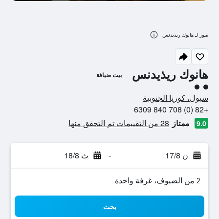
صور لـ هانوك ريذيدنس
هانوك ريذيدنس
بيت ضيافة
تقييم فئة 2
سيول، كوريا الجنوبية
+82 (0) 708 840 6309
ممتاز
28 من التقييمات تم التحقق منها
9.0
ن 17/8
-
ث 18/8
2 من الضيوف، غرفة واحدة
بحث