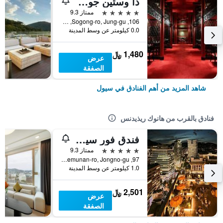
ذا وستين جوسون سول
5 نجوم
ممتاز 9.3
106, Sogong-ro, Jung-gu, سيول, كوريا الجنوبية
0.0 كيلومتر عن وسط المدينة
1,480 ﷼
عرض
الصفقة
شاهد المزيد من أهم الفنادق في سيول
فنادق بالقرب من هانوك ريذيدنس
فندق فور سيزونز سيول
5 نجوم
ممتاز 9.3
97, Saemunan-ro, Jongno-gu, سيول, كوريا الجنوبية
1.0 كيلومتر عن وسط المدينة
2,501 ﷼
عرض
الصفقة