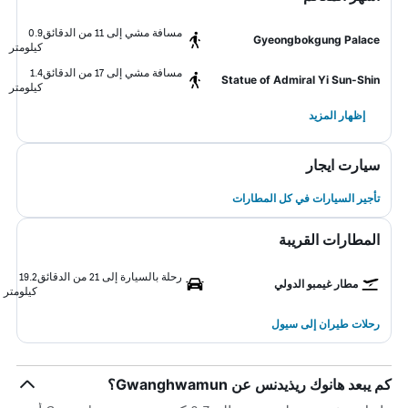
مسافة مشي إلى 11 من الدقائق
0.9
Gyeongbokgung Palace
كيلومتر
مسافة مشي إلى 17 من الدقائق
1.4
Statue of Admiral Yi Sun-Shin
كيلومتر
إظهار المزيد
سيارت ايجار
تأجير السيارات في كل المطارات
المطارات القريبة
رحلة بالسيارة إلى 21 من الدقائق
19.2
مطار غيمبو الدولي
كيلومتر
رحلات طيران إلى سيول
كم يبعد هانوك ريذيدنس عن Gwanghwamun؟