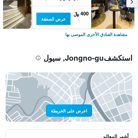
400 ﷼
عرض الصفقة
مشاهدة الفنادق الأخرى الموصى بها
استكشفJongno-gu, سيول
اعرض على الخريطة
أشهر المعالم