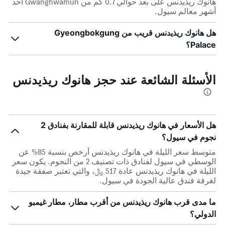
هانوك ريذيدنس على بعد حوالي 0.7 كم من Gwanghwamun أحد
أشهر معالم سيول.
هل هانوك ريذيدنس قريب من Gyeongbokgung
Palace؟
الأسئلة الشائعة عند حجز هانوك ريذيدنس
هل الأسعار في هانوك ريذيدنس قابلة للمقارنة بفنادق 2
نجوم في سيول؟
متوسط سعر الليلة في هانوك ريذيدنس أرخص بنسبة 85% عن
الوسطي في سيول لفنادق ذات تصنيف 2 من النجوم. يكون سعر
الليلة في هانوك ريذيدنس عادة 517 ﷼، والتي تعتبر صفقة جيدة
لغرفة فندق عالية الجودة في سيول.
ما مدى قرب هانوك ريذيدنس من أقرب مطار، مطار غيمبو
الدولي؟