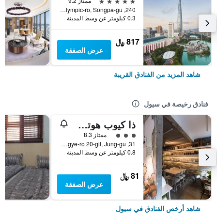
5 نجوم
ممتاز 9.2
240, Olympic-ro, Songpa-gu, سيول, كوريا الجنوبية
0.3 كيلومتر عن وسط المدينة
817 ﷼
عرض الصفقة
شاهد المزيد من الفنادق القريبة
فنادق رخيصة في سيول
ذا كيوب هوتل - دار ضيافة
تقييم فئة 3
ممتاز 8.3
31, Toegye-ro 20-gil, Jung-gu, سيول, كوريا الجنوبية
0.8 كيلومتر عن وسط المدينة
81 ﷼
عرض الصفقة
شاهد أرخص الفنادق في سيول