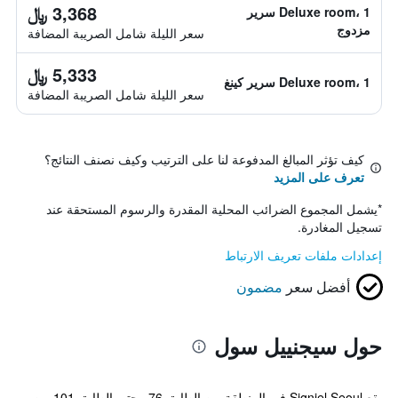
3,368 ﷼
Deluxe room، 1 سرير
مزدوج
سعر الليلة شامل الصريبة المضافة
5,333 ﷼
Deluxe room، 1 سرير كينغ
سعر الليلة شامل الصريبة المضافة
كيف تؤثر المبالغ المدفوعة لنا على الترتيب وكيف نصنف النتائج؟
تعرف على المزيد
*
يشمل المجموع الضرائب المحلية المقدرة والرسوم المستحقة عند
تسجيل المغادرة.
إعدادات ملفات تعريف الارتباط
أفضل سعر
مضمون
حول سيجنييل سول
يقع Signiel Seoul في المنطقة من الطابق 76 وحتى الطابق 101 من