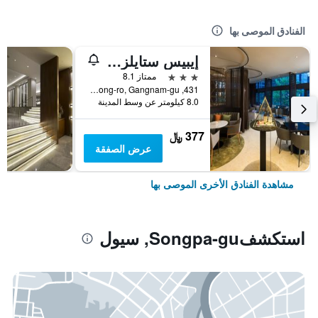
الفنادق الموصى بها
إيبيس ستايلز أمباسادور سيول غانغنام
3 نجوم
ممتاز 8.1
431, Samseong-ro, Gangnam-gu, سيول, كوريا الجنوبية
8.0 كيلومتر عن وسط المدينة
377 ﷼
عرض الصفقة
مشاهدة الفنادق الأخرى الموصى بها
استكشفSongpa-gu, سيول