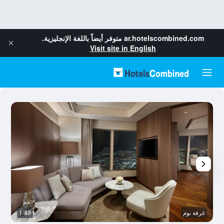
ar.hotelscombined.com
متوفر أيضاً باللغة الإنجليزية.
Visit site in English
غرفة نوم
1/49
م