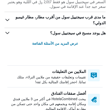
السعر في سيجنييل سول هو فقط 2,017 ﷼ في الللية وهو يعتبر
سعر جيد جداً عند الإقامة في سيول.
ما مدى قرب سيجنييل سول من أقرب مطار، مطار غيمبو
الدولي؟
هل يوجد مسبح في سيجنييل سول؟
عرض المزيد من الأسئلة الشائعة
الملايين من التعليقات
تقييمات وتعليقات حقيقية من ملايين النزلاء، مثلك
تمامًا. احجز إقامتك المثالية بكل ثقة!
أفضل صفقات الفنادق
يبحث HotelsCombined في أكثر من 3 ملايين فندق
ومكان إقامة ويجمعهم في مكان واحد حتى تتمكن من
مقارنة أماكن الإقامة المثالية.