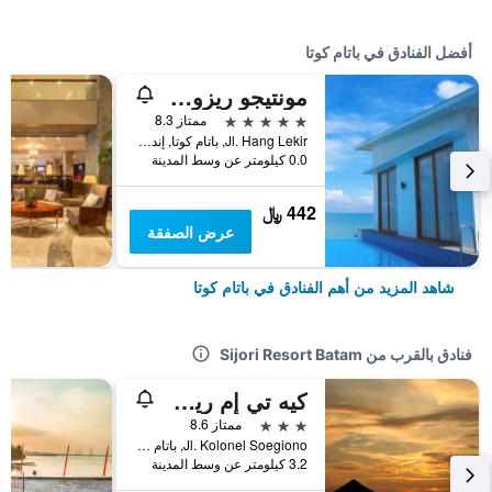
أفضل الفنادق في باتام كوتا
مونتيجو ريزورتس نونجسا
5 نجوم
ممتاز 8.3
Jl. Hang Lekir, باتام كوتا, إندونيسيا
0.0 كيلومتر عن وسط المدينة
442 ﷼
عرض الصفقة
شاهد المزيد من أهم الفنادق في باتام كوتا
فنادق بالقرب من Sijori Resort Batam
كيه تي إم ريزورت
3 نجوم
ممتاز 8.6
Jl. Kolonel Soegiono, باتام كوتا, إندونيسيا
3.2 كيلومتر عن وسط المدينة