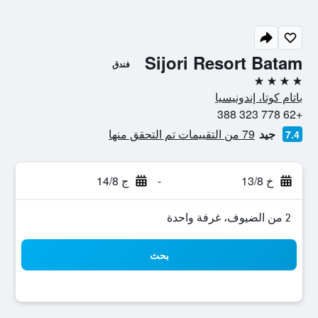
Sijori Resort Batam
فندق
4 نجوم
باتام كوتا، إندونيسيا
+62 778 323 388
جيد
79 من التقييمات تم التحقق منها
7.4
خ 13/8
-
ج 14/8
2 من الضيوف، غرفة واحدة
بحث