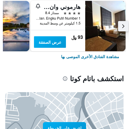
هارموني وان كونفينشان هوتل آند سيرفيس آبارتمينتس
4 نجوم
ممتاز 8.4
Jalan. Engku Putri Number 1, باتام كوتا, إندونيسيا
1.5 كيلومتر عن وسط المدينة
93 ﷼
عرض الصفقة
مشاهدة الفنادق الأخرى الموصى بها
استكشف باتام كوتا
اعرض على الخريطة