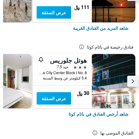
111 ﷼
عرض الصفقة
شاهد المزيد من الفنادق القريبة
فنادق رخيصة في باتام كوتا
هوتل جلوريس
3 نجوم
جيد 7.5
Nagoya City Center Block I No. 8, باتام كوتا, إندونيسيا
5.4 كيلومتر عن وسط المدينة
30 ﷼
عرض الصفقة
شاهد أرخص الفنادق في باتام كوتا
الفنادق الموصى بها