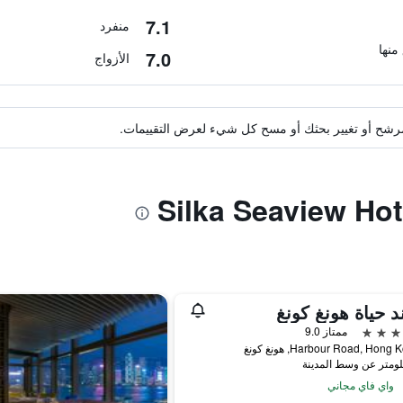
7.1
منفرد
7.0
الأزواج
ة مرشح أو تغيير بحثك أو مسح كل شيء لعرض التقييمات.
د حياة هونغ كونغ
ممتاز 9.0
واي فاي مجاني