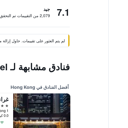
7.1
جيد
2,079 من التقييمات تم التحقق منها
لم يتم العثور على تقييمات. حاول إزال
فنادق مشابهة لـ Silka Seaview Hotel
أفضل الفنادق في Hong Kong
غران
5 نجوم
1 Harbour Road, Hong Kong, هونغ كونغ
0.0 كيلومتر عن وسط المدينة