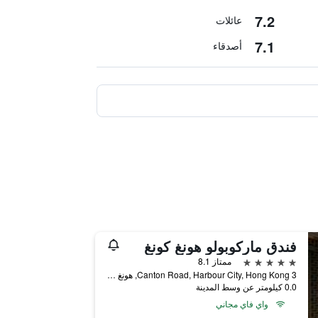
7.2
عائلات
7.1
أصدقاء
فندق ماركوبولو هونغ كونغ
5 نجوم
ممتاز 8.1
3 Canton Road, Harbour City, Hong Kong, هونغ كونغ
0.0 كيلومتر عن وسط المدينة
واي فاي مجاني