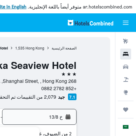
ar.hotelscombined.com
متوفر أيضاً باللغة الإنجليزية.
site in English
رحلات طيران
الصفحة الرئيسية
Hong Kong
1,535
Hotel
فنادق
ka Seaview Hotel
سيارات
3 نجوم
حزم العروض
268 Shanghai Street, , Hong Kong, هونغ كونغ
+852 2782 0882
استكشاف
جيد
2,079 من التقييمات تم التحقق منها
7.1
رحلات
خ 13/8
-
العَرَبِيَّة
2 من الضيوف، غرفة واحدة