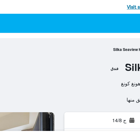
Visit 
Silka Seaview 
Sil
فندق
ج 14/8