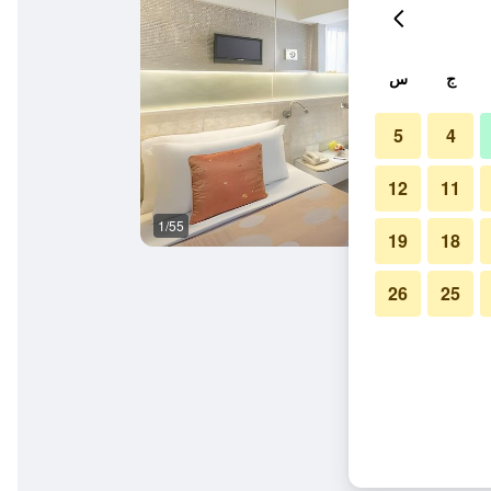
ج
س
5
4
12
11
1/55
آخر
19
18
26
25