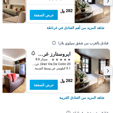
282 ﷼
عرض الصفقة
شاهد المزيد من أهم الفنادق في غرناطة
فنادق بالقرب من شقق سيلوي بلازا
ايروستارز غران فيا
5 نجوم
ممتاز 8.6
Gran Via De Colón 20, غرناطة, منطقة أندلوسيا, أسبانيا
0.1 كيلومتر عن وسط المدينة
282 ﷼
عرض الصفقة
شاهد المزيد من الفنادق القريبة
فنادق رخيصة في غرناطة