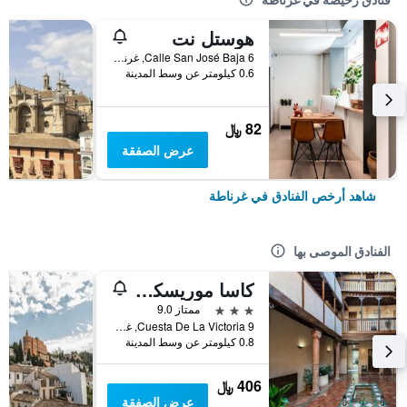
هوستل نت
Calle San José Baja 6, غرناطة, منطقة أندلوسيا, أسبانيا
0.6 كيلومتر عن وسط المدينة
82 ﷼
عرض الصفقة
شاهد أرخص الفنادق في غرناطة
الفنادق الموصى بها
كاسا موريسكا هوتل بوتيك
3 نجوم
ممتاز 9.0
Cuesta De La Victoria 9, غرناطة, منطقة أندلوسيا, أسبانيا
0.8 كيلومتر عن وسط المدينة
406 ﷼
عرض الصفقة