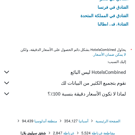
الفنادق في فرنسا
الفنادق في المملكة المتحدة
الفنادق في إيطاليا
الفنادق في تايلاند
*
يحاول HotelsCombined بشكل دائم الحصول على الأسعار الدقيقة، ولكن
لا يمكن ضمان الأسعار
.
إليك السبب:
HotelsCombined ليس البائع
نقوم بتجميع الكثير من البيانات لك
لماذا لا تكون الأسعار دقيقة بنسبة 100٪؟
الصفحة الرئيسية
أسبانيا
354,127
منطقة أندلوسيا
94,439
مقاطعة غرناطة
5,524
غرناطة
2,847
شقق سيلوي بلازا