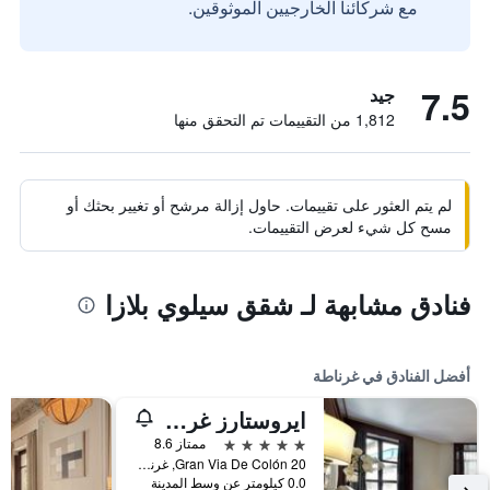
مع شركائنا الخارجيين الموثوقين.
7.5
جيد
1,812 من التقييمات تم التحقق منها
لم يتم العثور على تقييمات. حاول إزالة مرشح أو تغيير بحثك أو
مسح كل شيء لعرض التقييمات.
فنادق مشابهة لـ شقق سيلوي بلازا
أفضل الفنادق في غرناطة
ايروستارز غران فيا
5 نجوم
ممتاز 8.6
Gran Via De Colón 20, غرناطة, منطقة أندلوسيا, أسبانيا
0.0 كيلومتر عن وسط المدينة