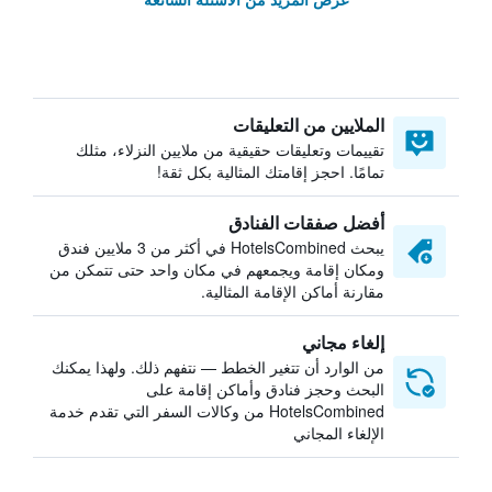
الملايين من التعليقات
تقييمات وتعليقات حقيقية من ملايين النزلاء، مثلك
تمامًا. احجز إقامتك المثالية بكل ثقة!
أفضل صفقات الفنادق
يبحث HotelsCombined في أكثر من 3 ملايين فندق
ومكان إقامة ويجمعهم في مكان واحد حتى تتمكن من
مقارنة أماكن الإقامة المثالية.
إلغاء مجاني
من الوارد أن تتغير الخطط — نتفهم ذلك. ولهذا يمكنك
البحث وحجز فنادق وأماكن إقامة على
HotelsCombined من وكالات السفر التي تقدم خدمة
الإلغاء المجاني