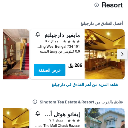
Resort
أفضل الفنادق في دارجيلنغ
مايفير دارجيلنغ
4 نجوم
ممتاز 8.7
The Mall Opp. Governor House Darjeeling West Bengal 734 101, دارجيلنغ, الهند
0.0 كيلومتر عن وسط المدينة
286 ﷼
عرض الصفقة
شاهد المزيد من أهم الفنادق في دارجيلنغ
فنادق بالقرب من Singtom Tea Estate & Resort
إيفانو هوتل أههيرتيدج بروبرتي
3 نجوم
ممتاز 9.1
Road The Mall Chauk Bazaar, دارجيلنغ, الهند