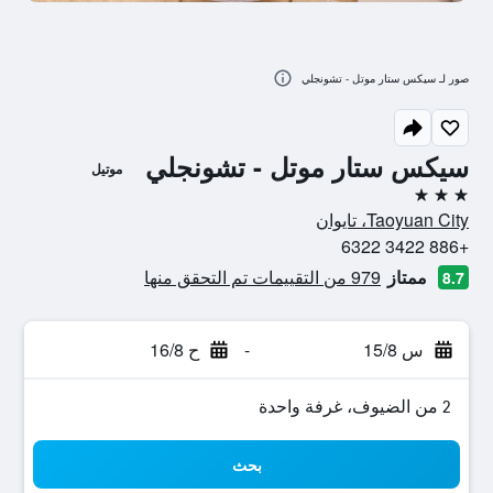
صور لـ سيكس ستار موتل - تشونجلي
سيكس ستار موتل - تشونجلي
موتيل
3 نجوم
Taoyuan City، تايوان
+886 3422 6322
ممتاز
979 من التقييمات تم التحقق منها
8.7
س 15/8
-
ح 16/8
2 من الضيوف، غرفة واحدة
بحث