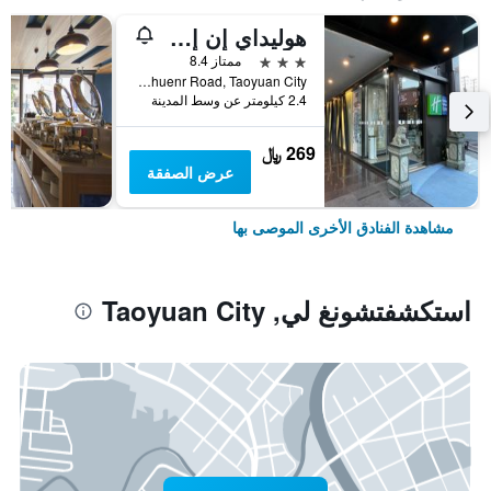
هوليداي إن إكسبرس تاويوا بآباي آيتش جي
3 نجوم
ممتاز 8.4
No. 1039 Chuenr Road, Taoyuan City, تايوان
2.4 كيلومتر عن وسط المدينة
269 ﷼
عرض الصفقة
مشاهدة الفنادق الأخرى الموصى بها
استكشفتشونغ لي, Taoyuan City