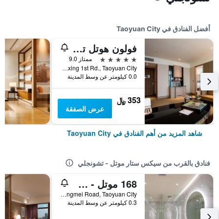
أفضل الفنادق في Taoyuan City
فولون هوتل تاويوان أيربورت أكسيس إم آر تي إيه8
5 نجوم
ممتاز 9.0
No.2, Fuxing 1st Rd., Taoyuan City, تايوان
0.0 كيلومتر عن وسط المدينة
353 ﷼
عرض الصفقة
شاهد المزيد من أهم الفنادق في Taoyuan City
فنادق بالقرب من سيكس ستار موتل - تشونجلي
168 موتل - شونغلي
No. 160, Section 2, Zhongmei Road, Taoyuan City, تايوان
0.3 كيلومتر عن وسط المدينة