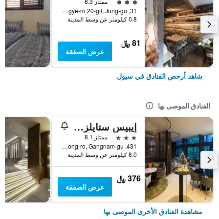
تقييم فئة 3
ممتاز 8.3
31, Toegye-ro 20-gil, Jung-gu, سيول, كوريا الجنوبية
0.8 كيلومتر عن وسط المدينة
81 ﷼
عرض الصفقة
شاهد أرخص الفنادق في سيول
الفنادق الموصى بها
إيبيس ستايلز أمباسادور سيول غانغنام
3 نجوم
ممتاز 8.1
431, Samseong-ro, Gangnam-gu, سيول, كوريا الجنوبية
8.0 كيلومتر عن وسط المدينة
376 ﷼
عرض الصفقة
مشاهدة الفنادق الأخرى الموصى بها