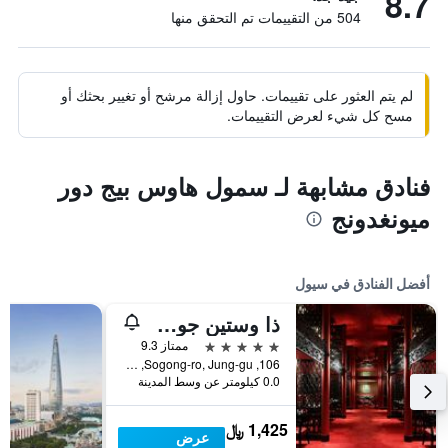
8.7
504 من التقييمات تم التحقق منها
لم يتم العثور على تقييمات. حاول إزالة مرشح أو تغيير بحثك أو
مسح كل شيء لعرض التقييمات.
فنادق مشابهة لـ سمول هاوس بيج دور
ميونغدونج
أفضل الفنادق في سيول
ذا وستين جوسون سول
5 نجوم
ممتاز 9.3
106, Sogong-ro, Jung-gu, سيول, كوريا الجنوبية
0.0 كيلومتر عن وسط المدينة
1,425 ﷼
عرض