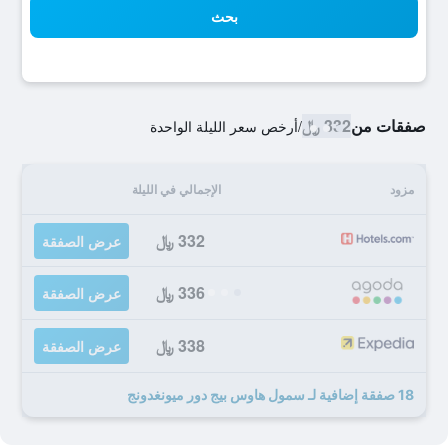
بحث
صفقات من
332 ﷼
/
أرخص سعر الليلة الواحدة
مزود
الإجمالي في الليلة
332 ﷼
عرض الصفقة
336 ﷼
عرض الصفقة
338 ﷼
عرض الصفقة
18 صفقة إضافية لـ سمول هاوس بيج دور ميونغدونج