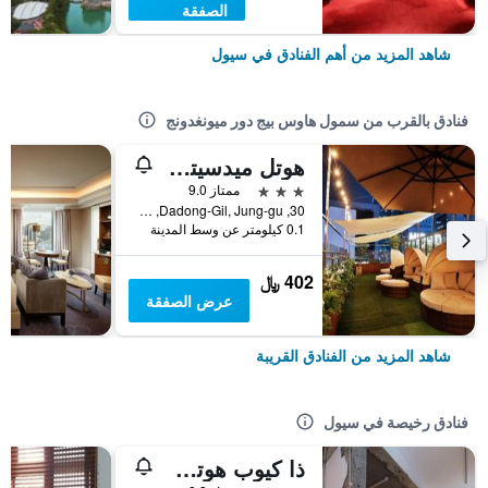
الصفقة
شاهد المزيد من أهم الفنادق في سيول
فنادق بالقرب من سمول هاوس بيج دور ميونغدونج
هوتل ميدسيتي مايونغدونج
3 نجوم
ممتاز 9.0
30, Dadong-Gil, Jung-gu, سيول, كوريا الجنوبية
0.1 كيلومتر عن وسط المدينة
402 ﷼
عرض الصفقة
شاهد المزيد من الفنادق القريبة
فنادق رخيصة في سيول
ذا كيوب هوتل - دار ضيافة