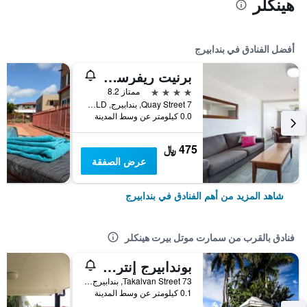
هينكلر
أفضل الفنادق في بندابيرج
برنيت ريفرسايد هوتل
4 نجوم
ممتاز 8.2
7 Quay Street, بندابيرج, QLD, أستراليا
0.0 كيلومتر عن وسط المدينة
475 ﷼
عرض الصفقة
شاهد المزيد من أهم الفنادق في بندابيرج
فنادق بالقرب من سمارت موتل بيرت هينكلر
بوندابيرج إنترناشونال موتور إن
73 Takalvan Street, بندابيرج, QLD, أستراليا
0.1 كيلومتر عن وسط المدينة