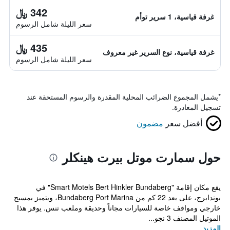
342 ﷼
غرفة قياسية، 1 سرير توأم
سعر الليلة شامل الرسوم
435 ﷼
غرفة قياسية، نوع السرير غير معروف
سعر الليلة شامل الرسوم
*
يشمل المجموع الضرائب المحلية المقدرة والرسوم المستحقة عند
تسجيل المغادرة.
أفضل سعر
مضمون
حول سمارت موتل بيرت هينكلر
يقع مكان إقامة "Smart Motels Bert Hinkler Bundaberg" في
بوندابرج، على بعد 22 كم من Bundaberg Port Marina، ويتميز بمسبح
خارجي ومواقف خاصة للسيارات مجاناً وحديقة وملعب تنس. يوفر هذا
الموتيل المصنف 3 نجو...
المزيد