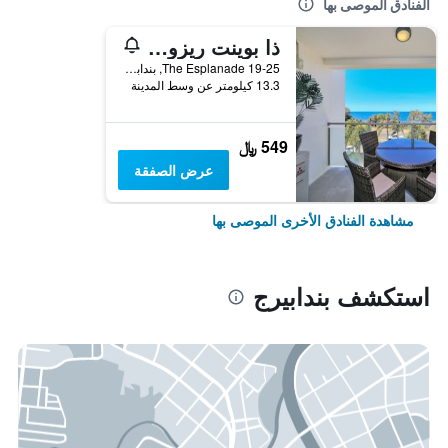
الفنادق الموصى بها
ذا بوينت ريزورت
19-25 The Esplanade, بندابيرج, QLD, أستراليا
13.3 كيلومتر عن وسط المدينة
549 ﷼
عرض الصفقة
مشاهدة الفنادق الأخرى الموصى بها
استكشف بندابيرج