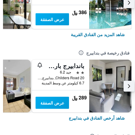
386 ﷼
عرض الصفقة
شاهد المزيد من الفنادق القريبة
فنادق رخيصة في بندابيرج
باندابيرج بارك فيليدج
2 نجمتين
جيد 6.2
20 Childers Road, بندابيرج, QLD, أستراليا
6.7 كيلومتر عن وسط المدينة
289 ﷼
عرض الصفقة
شاهد أرخص الفنادق في بندابيرج