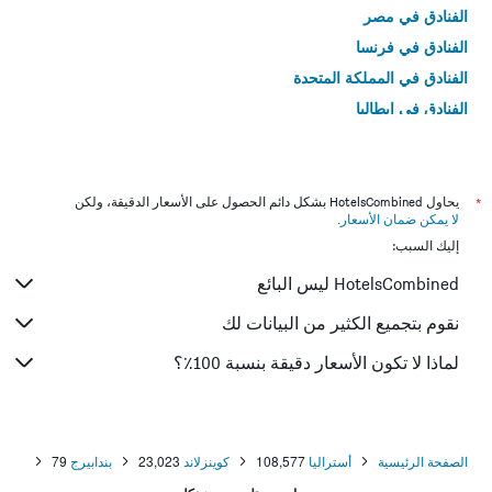
الفنادق في مصر
الفنادق في فرنسا
الفنادق في المملكة المتحدة
الفنادق في إيطاليا
الفنادق في تايلاند
*
يحاول HotelsCombined بشكل دائم الحصول على الأسعار الدقيقة، ولكن
لا يمكن ضمان الأسعار
.
إليك السبب:
HotelsCombined ليس البائع
نقوم بتجميع الكثير من البيانات لك
لماذا لا تكون الأسعار دقيقة بنسبة 100٪؟
الصفحة الرئيسية
أستراليا
108,577
كوينزلاند
23,023
بندابيرج
79