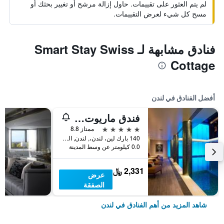
لم يتم العثور على تقييمات. حاول إزالة مرشح أو تغيير بحثك أو
مسح كل شيء لعرض التقييمات.
فنادق مشابهة لـ Smart Stay Swiss
Cottage
أفضل الفنادق في لندن
فندق ماريوت لندن بارك لاين
5 نجوم
ممتاز 8.8
140 بارك لين، لندن،, لندن, المملكة المتحدة
0.0 كيلومتر عن وسط المدينة
2,331 ﷼
عرض
الصفقة
شاهد المزيد من أهم الفنادق في لندن