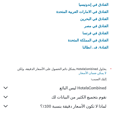
الفنادق في إندونيسيا
الفنادق في الامارات العربية المتحدة
الفنادق في البحرين
الفنادق في مصر
الفنادق في فرنسا
الفنادق في المملكة المتحدة
الفنادق في إيطاليا
الفنادق في تايلاند
*
يحاول HotelsCombined بشكل دائم الحصول على الأسعار الدقيقة، ولكن
لا يمكن ضمان الأسعار
.
إليك السبب:
HotelsCombined ليس البائع
نقوم بتجميع الكثير من البيانات لك
لماذا لا تكون الأسعار دقيقة بنسبة 100٪؟