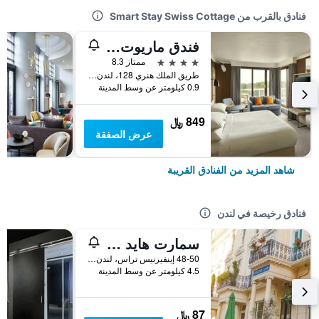
فنادق بالقرب من Smart Stay Swiss Cottage
فندق ماريوت لندن ريجينتس بارك
4 نجوم
ممتاز 8.3
طريق الملك هنري 128، لندن ، المملكة المتحدة, لندن, المملكة المتحدة
0.9 كيلومتر عن وسط المدينة
849 ﷼
عرض الصفقة
شاهد المزيد من الفنادق القريبة
فنادق رخيصة في لندن
سمارت هايد بارك إن هوستل
48-50 إينفيرنيس تراس، لندن ، المملكة المتحدة, لندن, المملكة المتحدة
4.5 كيلومتر عن وسط المدينة
87 ﷼