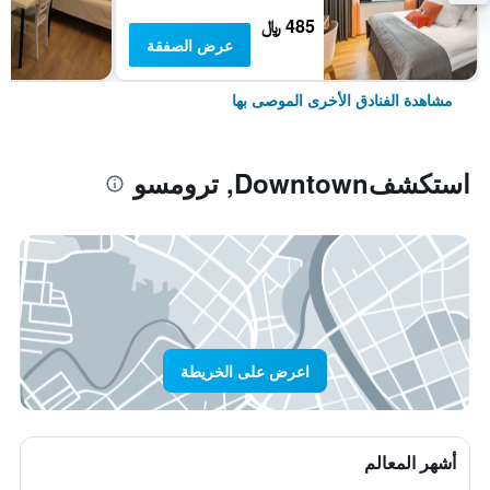
485 ﷼
عرض الصفقة
مشاهدة الفنادق الأخرى الموصى بها
استكشفDowntown, ترومسو
اعرض على الخريطة
أشهر المعالم