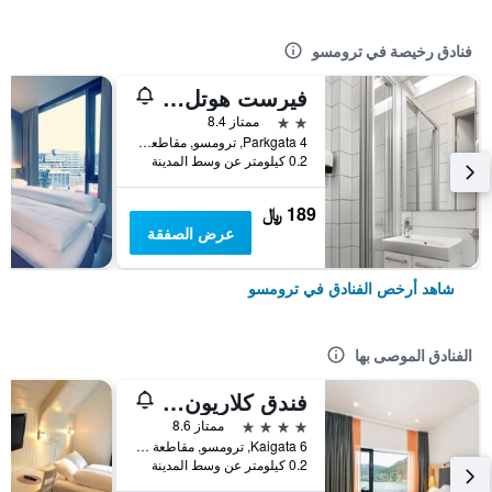
فنادق رخيصة في ترومسو
فيرست هوتل باكباك
2 نجمتين
ممتاز 8.4
Parkgata 4, ترومسو, مقاطعة ترومس, النرويج
0.2 كيلومتر عن وسط المدينة
189 ﷼
عرض الصفقة
شاهد أرخص الفنادق في ترومسو
الفنادق الموصى بها
فندق كلاريون ذا إيدج
4 نجوم
ممتاز 8.6
Kaigata 6, ترومسو, مقاطعة ترومس, النرويج
0.2 كيلومتر عن وسط المدينة