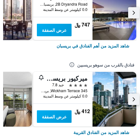
2B Dryandra Road, بريسبان, QLD, أستراليا
0.0 كيلومتر عن وسط المدينة
747 ﷼
عرض الصفقة
شاهد المزيد من أهم الفنادق في بريسبان
فنادق بالقرب من سوهو بريسبين
ميركيور بريسبين سبرينج هيل
4 نجوم
جيد 7.8
345 Wickham Terrace, بريسبان, QLD, أستراليا
0.0 كيلومتر عن وسط المدينة
412 ﷼
عرض الصفقة
شاهد المزيد من الفنادق القريبة