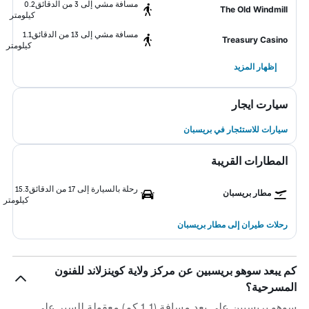
مسافة مشي إلى 3 من الدقائق
0.2
The Old Windmill
كيلومتر
مسافة مشي إلى 13 من الدقائق
1.1
Treasury Casino
كيلومتر
إظهار المزيد
سيارت ايجار
سيارات للاستئجار في بريسبان
المطارات القريبة
رحلة بالسيارة إلى 17 من الدقائق
15.3
مطار بريسبان
كيلومتر
رحلات طيران إلى مطار بريسبان
كم يبعد سوهو بريسبين عن مركز ولاية كوينزلاند للفنون
المسرحية؟
سوهو بريسبين على بعد مسافة (1.1 كم) معقولة للسير على