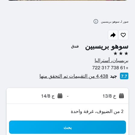
صور لـ سوهو بريسبين
سوهو بريسبين
فندق
3 نجوم
بريسبان، أستراليا
+61 738 317 722
جيد
4,438 من التقييمات تم التحقق منها
7.7
خ 13/8
-
ج 14/8
2 من الضيوف، غرفة واحدة
بحث